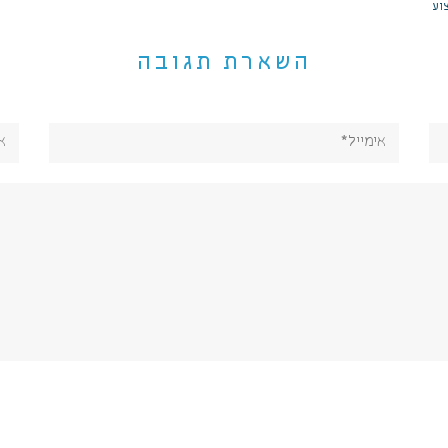
וע
השארת תגובה
אימייל*
אתר