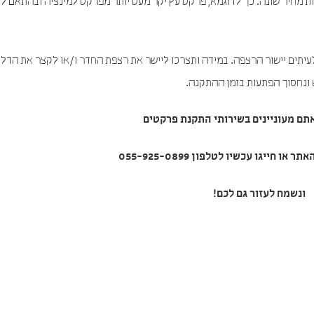
ת מחיר שונה. כך לדוגמא, פרקט עץ יקר מעט יותר מפרקט למינציה ובהתאם ל
עיתים יישור הרצפה. במידה ותצרכו ליישר את רצפת החדר ו/או לקצר את הדלת
 ונחסוך הפתעות בזמן ההתקנה.
תם מעוניינים בשירותי
התקנת פרקטים
ו חייגו עכשיו לטלפון 055-925-0899
ונשמח לעזור גם לכם!