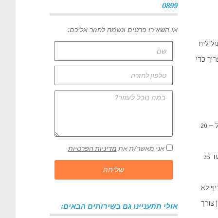
0899
או השאירו פרטים ונשמח לחזור אליכם:
לולים
ריך כדי
פאנלים – הפאנלים הם אלו שיוצרים את החיבור בין הסיומת של רצפת הפרקט לקיר. העלות הממוצעת של הפאנלים הללו היא בין 10 ל – 20
אני מאשר/ת את
מדיניות הפרטיות
ספים – ספים הם בעצם קטע ההמשך של הפרקט, מתחת לדלת. טווח המחירים לספים הוא בין 25 שקלים למטר עבור פרקט למינציה ועד 35
שליחה
יף לא
ור מטר רבוע עומדת על 40 – 45 שקלים. אין צורך
אולי תתעניינו גם בשירותים הבאים: