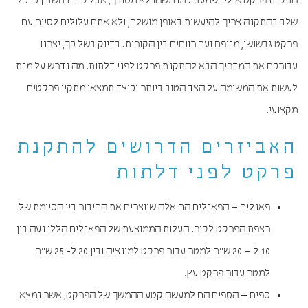
התקנת פרקט אולי נשמעת כמו משהו לא מסובך, אבל קחו בחשבון כי כל
שלב בהתקנה צריך להיעשות באופן מושלם, ולא אתם עלולים לסיים עם
פרקט גבשושי, מנופח ועם רווחים בין הקורות. בדיוק בשל כך, יצרנו
עבורכם את המדריך הבא להתקנת פרקט לפני דלתות. מה נדרש על מנת
לעשות את המשימה על הצד הטוב ביותר וכיצד תמצאו מתקין פרקטים
מקצועי.
האביזרים הדרושים להתקנת
פרקט לפני דלתות
פאנלים – הפאנלים הם אלה שיוצרים את החיבור בין הסיומת של
רצפת הפרקט לקיר. העלות הממוצעת של הפאנלים הללו נעה בין
10 ל – 20 ש"ח למטר עבור פרקט למינציה ובין 20 ל- 25 ש"ח
למטר עבור פרקט עץ.
ספים – הספים הם למעשה קטע ההמשך של הפרקט, אשר נמצא