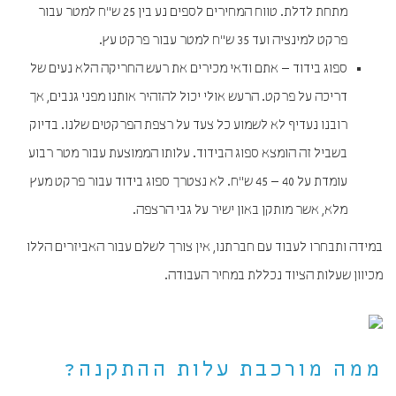
מתחת לדלת. טווח המחירים לספים נע בין 25 ש"ח למטר עבור
פרקט למינציה ועד 35 ש"ח למטר עבור פרקט עץ.
ספוג בידוד – אתם ודאי מכירים את רעש החריקה הלא נעים של
דריכה על פרקט. הרעש אולי יכול להזהיר אותנו מפני גנבים, אך
רובנו נעדיף לא לשמוע כל צעד על רצפת הפרקטים שלנו. בדיוק
בשביל זה הומצא ספוג הבידוד. עלותו הממוצעת עבור מטר רבוע
עומדת על 40 – 45 ש"ח. לא נצטרך ספוג בידוד עבור פרקט מעץ
מלא, אשר מותקן באון ישיר על גבי הרצפה.
במידה ותבחרו לעבוד עם חברתנו, אין צורך לשלם עבור האביזרים הללו
מכיוון שעלות הציוד נכללת במחיר העבודה.
ממה מורכבת עלות ההתקנה?