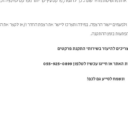
 אחת מהשיטות מחיר שונה. כך לדוגמה, פרקט עץ יקר יותר מפרקט למינציה וכך
ולפעמים יישור הרצפה. במידה ותצרכו ליישר את רצפת החדר ו/או לקצר את ה
הפתעות בזמן ההתקנה.
ריכים להיעזר בשירותי
התקנת פרקטים
 או חייגו עכשיו לטלפון 055-925-0899
ונשמח לסייע גם לכם!