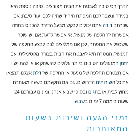
הדרך הכי טובה לאבטח את הבית מפורצים. סיבה נוספת היא:
במידה ונשבר לכם המפתח היחיד שהיה לכם. עוד סיבה: אם
שכרתם
דירה
אתם יכולים לבקש מבעל הדירה להכניס בחוזה
אפשרות להחלפה של מנעול. אי אפשר לדעת אם יש שוכר
ששכפל את המפתח, לכן אנו ממליצים לכם לבצע החלפה של
המנעול, המטרה היא לאבטח את הבית בצורה מקסימלית. עם
ה
זמן
המנעולים הטובים ביותר עלולים להישחק או או להתיישן!
אם תצטרכו החלפה של מנעול או החלפה של
דלת
אצלנו תמצאו
את כל ה
שירותים
הדרושים. גם אם נתקעתם בשעה מאוחרת
מחוץ לבית או ב
חגים
ובסופי שבוע אנחנו זמינים עבורכם 24
שעות ביממה 7 ימים ב
שבוע
.
זמני הגעה ושירות בשעות
המאוחרות