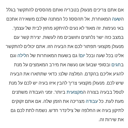
אם אתם צריכים מנעולן בטבריה ואתם מהססים להתקשר בגלל
ה
שעה
המאוחרת. אל תהססו! כל המתנה שלכם משאירה אתכם
באי נעימות. זה מאוד לא נעים להיתקע מחוץ לבית של עצמך.
במצב כזה ישר נלחצים וחושבים מה לעשות. יצירת קשר עם
מנעולן מקצועי תפתור לכם את הבעיה הזו. אתם יכולים להתקשר
אלינו בכל שעה ובכל
יום
! גם בשעות המאוחרות של ה
לילה
וגם
ב
חגים
ובסופי שבוע! אנו נעשה את מירב המאמצים על מנת
להגיע אליכם בהקדם. המלצה שלנו: כדאי שתתארו את הבעיה
שיש לכם. מנעולן מקצועי צריך להבין איזו בעיה יש לכם על מנת
לטפל בבעיה בצורה ה
מקצועית
ביותר. זמני העבודה משתנים
מעת לעת. כל
עבודה
מצריכה את הזמן שלה. אם אתם זקוקים
לתיקון בעיה או החלפה של צילינדר חדש. נשמח לתת לכם גם
את שירות זה.