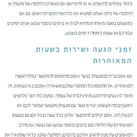
ביותר עלולים להישחק או או להתיישן! אם תצטרכו החלפה של מנעול או
החלפה של
דלת
אצלנו תמצאו את כל ה
שירותים
הדרושים. גם אם
נתקעתם בשעה מאוחרת מחוץ לבית או ב
חגים
ובסופי שבוע אנחנו זמינים
עבורכם 24 שעות ביממה 7 ימים ב
שבוע
.
זמני הגעה ושירות בשעות
המאוחרות
אם אתם צריכים מנעולן בנשר ואתם מהססים להתקשר בגלל ה
שעה
המאוחרת. אל תהססו! כל המתנה שלכם משאירה אתכם באי נעימות. זה
מאוד לא נעים להיתקע מחוץ לבית של עצמך. במצב כזה ישר נלחצים
וחושבים מה לעשות. יצירת קשר עם מנעולן מקצועי תפתור לכם את
הבעיה הזו. אתם יכולים להתקשר אלינו בכל שעה ובכל
יום
! גם בשעות
המאוחרות של ה
לילה
וגם ב
חגים
ובסופי שבוע! אנו נעשה את מירב
המאמצים על מנת להגיע אליכם בהקדם. המלצה שלנו: כדאי שתתארו את