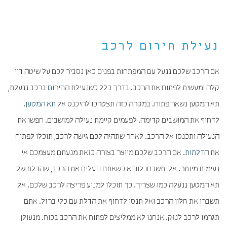
נעילת חירום לרכב
אם הרכב שלכם ננעל עם המפתחות בפנים כאן נסביר לכם על שיטה דיי
קלה ומעשית לפתוח את הרכב. בדרך כלל כשנעילת ה
חירום
ברכב ננעלת,
תא המטען נשאר פתוח. במקרה כזה תצטרכו להיכנס אל
תא המטען
.
לדחוף את המושבים קדימה. לפעמים קיימת נעילה למושבים. חפשו את
הנעילה ותכנסו אל הרכב. לאחר שתהיה לכם גישה לרכב, תוכלו לפתוח
את ה
דלתות
. אם הרכב שלכם מיוצר בצורה כזאת מנעתם מעצמכם אי
נעימות מיותר. אל תשכחו לוודא כשאתם נועלים את הרכב, שהדלת של
תא המטען ננעלה כמו שצריך. כך תוכלו למנוע פריצה לרכב שלכם. אל
תשברו את חלון הרכב ואל תנסו לדחוף את הדלת עם כלי ברזל. אתם
תגרמו לרכב לנזק. אנחנו לא ממליצים לפתוח את הרכב בכוח. מנעולן