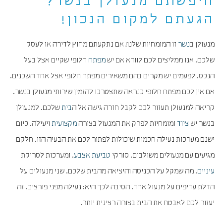
חיפשתם מנעולן בנשר?
הגעתם למקום הנכון!
מנעולן ב
נשר
זו המומחיות שלנו! אם נתקעתם מחוץ לדירה או לעסק
שלכם. אנו ממליצים לכם לוודא אם יש
מפתח
חלופי שקיים אצל בעל
הנכס. לפעמים יש מקרים בהם משאירים מפתח חלופי אצל אחד השכנים.
אם אין לכם מפתח חלופי כנראה שתצטרכו להזמין שירותי מנעולן בנשר.
קריאה למנעולן תעזור לכם לקבל חזרה גישה אל ה
בית
שלכם. למנעולן
בנשר יש
ציוד
ומומחיות לפרק את המנעול בצורה
מקצועית
ויעילה. כיום
ישנם מערכות נעילה חכמות שיכולות לפתור לכם את הבעיה הזו. חלקם
מגיעים עם מנעולים משולבים. סורקי
טביעת אצבע
. ומערכות לסריקת
עיניים
. מה שמקל על הכניסה והיציאה מהבית שלכם. שני מנעולים על
הדלת עדיפים על מנעול אחד. הסיבה לכך היא: נעילה מפני פורצים. זה
יעזור לכם לאבטח את הבית בצורה רצינית יותר.