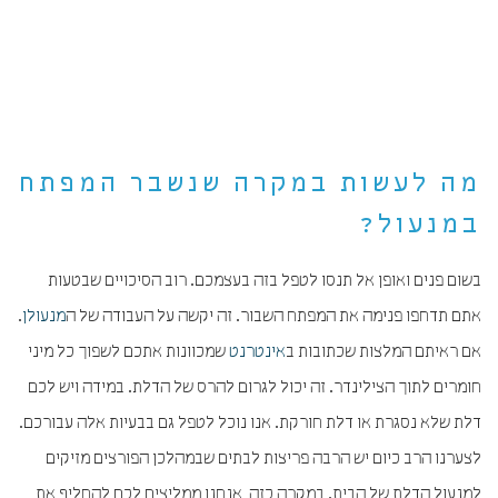
מה לעשות במקרה שנשבר המפתח
במנעול?
בשום פנים ואופן אל תנסו לטפל בזה בעצמכם. רוב הסיכויים שבטעות
אתם תדחפו פנימה את המפתח השבור. זה יקשה על העבודה של ה
מנעולן
.
אם ראיתם המלצות שכתובות ב
אינטרנט
שמכוונות אתכם לשפוך כל מיני
חומרים לתוך הצילינדר. זה יכול לגרום להרס של הדלת. במידה ויש לכם
דלת שלא נסגרת או דלת חורקת. אנו נוכל לטפל גם בבעיות אלה עבורכם.
לצערנו הרב כיום יש הרבה פריצות לבתים שבמהלכן הפורצים מזיקים
למנעול הדלת של הבית. במקרה כזה, אנחנו ממליצים לכם להחליף את