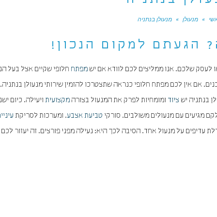
עולן בנתניה
שי
»
מנעולן
»
מנעולן בנתניה
 הגעתם למקום הנכון!
ו לעסק שלכם. אנו ממליצים לכם לוודא אם יש
מפתח
חלופי שקיים אצל בעל הנ
ם. אם אין לכם מפתח חלופי כנראה שתצטרכו להזמין שירותי מנעולן בנתניה.
ן בנתניה יש
ציוד
ומומחיות לפרק את המנעול בצורה
מקצועית
ויעילה. כיום ישנ
קם מגיעים עם מנעולים משולבים. סורקי
טביעת אצבע
. ומערכות לסריקת
עיניי
ת עדיפים על מנעול אחד. הסיבה לכך היא: נעילה מפני פורצים. זה יעזור לכם