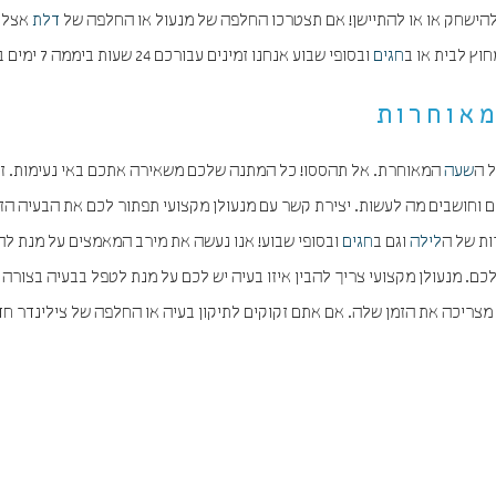
להישחק או או להתיישן! אם תצטרכו החלפה של מנעול או החלפה של
דלת
אצלנ
וץ לבית או ב
חגים
ובסופי שבוע אנחנו זמינים עבורכם 24 שעות ביממה 7 ימים ב
מאוחרות
 ה
שעה
המאוחרת. אל תהססו! כל המתנה שלכם משאירה אתכם באי נעימות. ז
 וחושבים מה לעשות. יצירת קשר עם מנעולן מקצועי תפתור לכם את הבעיה הזו
ות של ה
לילה
וגם ב
חגים
ובסופי שבוע! אנו נעשה את מירב המאמצים על מנת לה
. מנעולן מקצועי צריך להבין איזו בעיה יש לכם על מנת לטפל בבעיה בצורה
מצריכה את הזמן שלה. אם אתם זקוקים לתיקון בעיה או החלפה של צילינדר חד