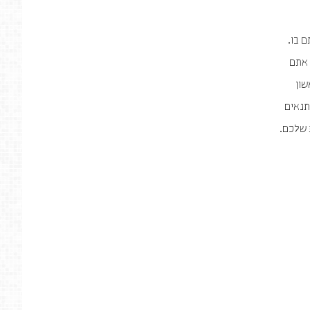
 בו.
בד. אתם
שון
תנאים
 שלכם.