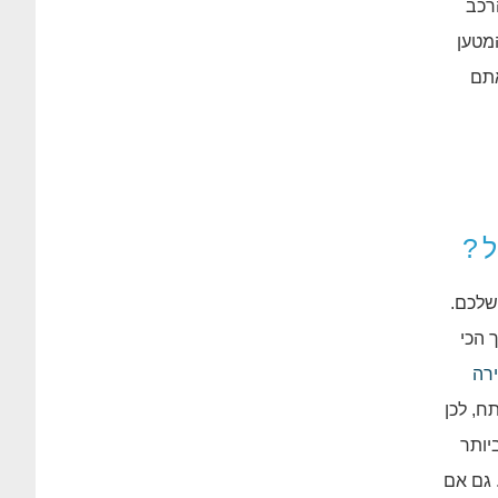
רכב
מטען
אתם
ל?
שלכם.
 הכי
רה
ח, לכן
יותר
 גם אם