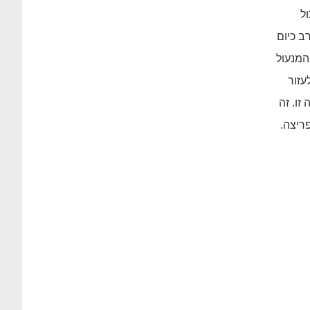
ל
ב כיום
המנעול
עזור
זו. זה
ריצה.