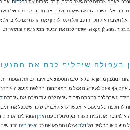
הרכב. לאחר שתהיה לכם גישה לרכב, תוכלו לפתוח את ה
דלתות
. אם ה
מיותר. אל תשכחו לוודא כשאתם נועלים את הרכב, שהדלת של תא ה
. אל תשברו את חלון הרכב ואל תנסו לדחוף את הדלת עם כלי ברזל. 
 בכוח. מנעולן מקצועי יפתור לכם את הבעיה במקצועיות ובמהירות.
ן בעפולה שיחליף לכם את המנעו
שונה: מנגנון מיושן או פגוע. סיבה נוספת: אם איבדתם את המפתחות 
 אתם אף פעם לא יודעים אצל מי המפתחות. החלפת מנעול היא הדרך
מידה ונשבר לכם המפתח היחיד שהיה לכם. עוד סיבה: אם שכרתם
די
ות להחלפה של מנעול. אי אפשר לדעת אם יש שוכר ששכפל את המפת
היא לאבטח את הבית בצורה מקסימלית. עם ה
זמן
המנעולים הטובים ב
ל מנעול או החלפה של
דלת
אצלנו תמצאו את כל ה
שירותים
הדרושים.