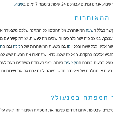
 אנחנו זמינים עבורכם 24 שעות ביממה 7 ימים ב
שבוע
.
 המאוחרות
שר בגלל ה
שעה
המאוחרת. אל תהססו! כל המתנה שלכם משאירה א
 עצמך. במצב כזה ישר נלחצים וחושבים מה לעשות. יצירת קשר עם מנ
שר אלינו בכל שעה ובכל
יום
! גם בשעות המאוחרות של ה
לילה
וגם ב
חג
הגיע אליכם בהקדם. המלצה שלנו: כדאי שתתארו את הבעיה שיש לכם
לטפל בבעיה בצורה ה
מקצועית
ביותר. זמני העבודה משתנים מעת לעת.
בעיה או החלפה של צילינדר חדש. נשמח לתת לכם גם את שירות זה.
 המפתח במנעול?
הסיכויים שבטעות אתם תדחפו פנימה את המפתח השבור. זה יקשה על