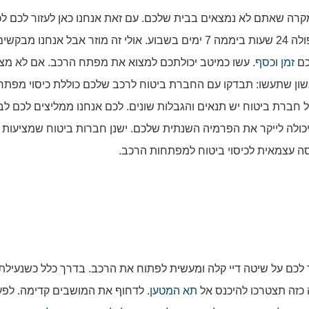
רה שאתם לא נמצאים בבית שלכם. עם זאת אנחנו כאן לעזור לכם לכ
מקרה שנתקלתם בו. אצלנו תמצאו שירותי מנעולן בעפולה 24 שעות ביממה 7 ימים בשבוע. אולי זה מוזר אבל אנח
כם
זמן
ו
כסף
. עשו כמיטב יכולתכם למצוא את מפתח הרכב. אם לא מ
ן שתעשו: תבדקו עם החברת ביטוח לרכב שלכם כוללת כיסוי מפתח
ל חברת ביטוח יש תנאים והגבלות שונים. לכם אנחנו ממליצים לכם לב
 יכולה לייקר את הפרמיה השנתית שלכם. ישנן חברות ביטוח שמציעות כ
ה עצמאית לכיסוי ביטוח למפתחות הרכב.
לכם על שיטה דיי קלה ומעשית לפתוח את הרכב. בדרך כלל כשנעילת
כזה תצטרכו להיכנס אל
תא המטען
. לדחוף את המושבים קדימה. לפ