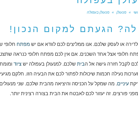
ולן בעפולה
שי
»
מנעולן
»
מנעולן בעפולה
ה? הגעתם למקום הנכון!
דירה או לעסק שלכם. אנו ממליצים לכם לוודא אם יש
מפתח
חלופי ש
תח חלופי אצל אחד השכנים. אם אין לכם מפתח חלופי כנראה שתצט
 לכם לקבל חזרה גישה אל ה
בית
שלכם. למנעולן בעפולה יש
ציוד
ומומחי
מערכות נעילה חכמות שיכולות לפתור לכם את הבעיה הזו. חלקם מגיעי
יקת
עיניים
. מה שמקל על הכניסה והיציאה מהבית שלכם. שני מנעולים
פני פורצים. זה יעזור לכם לאבטח את הבית בצורה רצינית יותר.