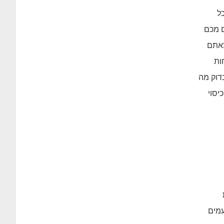
ל
נו מבקשים מכם
צאתם
ות
דוק מה
יסוי
עמים