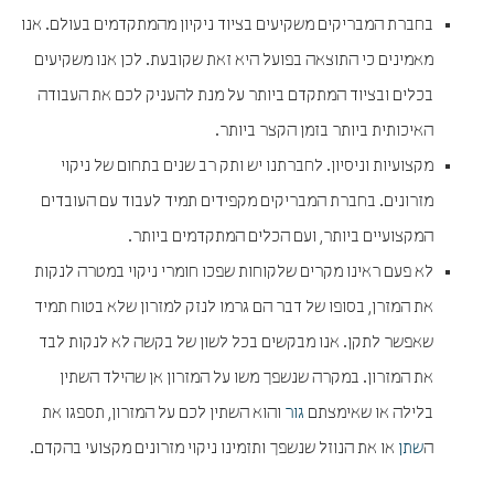
בחברת המבריקים משקיעים בציוד ניקיון מהמתקדמים בעולם. אנו
מאמינים כי התוצאה בפועל היא זאת שקובעת. לכן אנו משקיעים
בכלים ובציוד המתקדם ביותר על מנת להעניק לכם את העבודה
האיכותית ביותר בזמן הקצר ביותר.
מקצועיות וניסיון. לחברתנו יש ותק רב שנים בתחום של ניקוי
מזרונים. בחברת המבריקים מקפידים תמיד לעבוד עם העובדים
המקצועיים ביותר, ועם הכלים המתקדמים ביותר.
לא פעם ראינו מקרים שלקוחות שפכו חומרי ניקוי במטרה לנקות
את המזרן, בסופו של דבר הם גרמו לנזק למזרון שלא בטוח תמיד
שאפשר לתקן. אנו מבקשים בכל לשון של בקשה לא לנקות לבד
את המזרון. במקרה שנשפך משו על המזרון אן שהילד השתין
בלילה או שאימצתם
גור
והוא השתין לכם על המזרון, תספגו את
ה
שתן
או את הנוזל שנשפך ותזמינו ניקוי מזרונים מקצועי בהקדם.