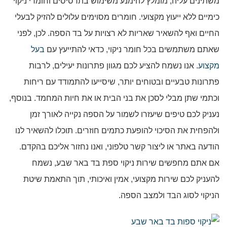
משתינים עליה, מומלץ להימנע משימוש בתרסיסים וחומרי ניקוי
כימיים ללא ייעוץ מקצועי. חומרים מסוימים עלולים להזיק לבעלי
החיים ואף להשאיר שאריות לא רצויות על בד הספה. לכן, לפני
שאתם משתמשים בכל חומר ניקוי, כדאי להתייעץ עם
בעל
מקצוע
. אנו נשמח להציע לכם מגוון פתרונות יעילים, לרבות
פתרונות טבעיים ובטוחים יותר, שיסייעו להתמודד עם ריחות
וכתמי שתן מבלי לסכן את בני הבית או את חיות המחמד. בנוסף,
נעניק לכם טיפים שיעזרו לשמור על הספה נקייה לאורך זמן
ולהפחית את הסיכוי להופעת כתמים חוזרים. תוכלו להשאיר לנו
הודעה באתר או ליצור קשר טלפוני, ואנו נחזור אליכם בהקדם.
אם אתם מחפשים שירות ניקוי ספת בד באר שבע, נשמח
להעניק לכם שירות מקצועי, אמין ואיכותי, תוך התאמת שיטת
הניקוי לסוג הבד ולמצב הספה.