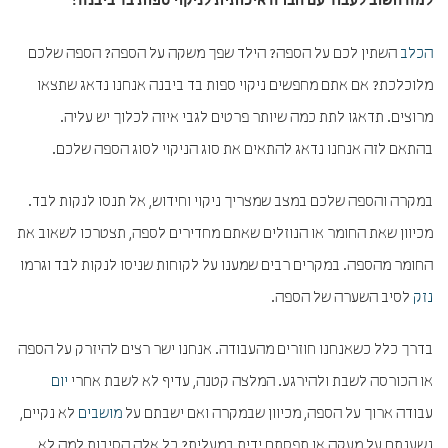
למה חשוב לעבוד עם חברה איכותית לניקוי ספות בד ביבנה?
הכלב
השתין לכם על הספה? הילד שפך משקה על הספה? הספה שלכם
מלוכלכת? אם אתם מחפשים ניקוי ספות בד ביבנה אנחנו נדאג שתצאו
מרוצים. תדאגו לתת כמה שיותר פרטים לגבי איזה לכלוך יש עליה.
בהתאם לזה אנחנו נדאג להתאים את סוג הניקוי לסוג הספה שלכם.
במקרה והספה שלכם במצב שמצריך ניקוי וחידוש, אל תנסו לנקות לבד.
מכיוון שאת החומר או הנוזלים שאתם מחדירים לספה, תצטרכו לשאוב את
החומר מהספה. במקרים רבים שמענו על לקוחות שניסו לנקות לבד וגרמו
נזק
לסיב השערה של הספה.
בדרך כלל כשאנחנו חוזרים מהעבודה. אנחנו ישר רצים להיזרק על הספה
או הכורסה לשבת ולהירגע. המלצה קטנה, עדיף לא לשבת אחרי
יום
עבודה ארוך על הספה, מכיוון שבמקרה ואם ישבתם על
מושבים
לא נקיים,
נשענתם על מעקה או תפסתם ידית במעלית? כל אלה הסיבות למה לא