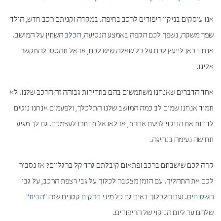
אנו עוסקים בניקוי ריפודים לרכב בחיפה. במקרה וקניתם רכב חדש, הילד
שפך משקה, נשפך לכם הקפה באמצע הנסיעה,
הכלב
השתין על המושב.
אנחנו כאן לייעץ לכם על כל שאלה שיש לכם, אז אל תהססו להתקשר
אלינו.
אחד הדברים שאנחנו משתמשים בהם בתדירות גבוהה זה הרכב שלנו. לא
תמיד אנחנו שמים לב כמה המושב שלנו התלכלך, ולפעמים אנחנו נוטים
לדחות את הניקוי לפעם אחרת, אז לא! אל תוותרו לעצמכם. גם לך מגיע
תחושה נעימה בנהיגה.
קרה לכם שישבתם ברכב ופתאום קיבלתם
גרד
קל ברגליים? אז נסביר
לכם את התהליך. עם הזמן מצטבר לכלוך על גבי רצפת הרכב, על גבי
ה
שטיחים
. ועם הלכלוך באים גם כל מיני
חרקים
קטנים שזה "
הבית
"
שלהם עד ליום הניקוי של הריפודים.