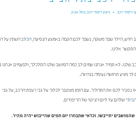
פודי רכב בתל אביב
וי ריפודי רכב
»
ניקיון ריפודי רכב בתל אביב
רכב חדש, הילד שפך משקה, נשפך לכם הקפה באמצע הנסיעה,
הכלב
השתין על ה
התקשר אלינו.
שלנו. לא תמיד אנחנו שמים לב כמה המושב שלנו התלכלך, ולפעמים אנחנו נ
 לך מגיע תחושה נעימה בנהיגה.
ז נסביר לכם את התהליך. עם הזמן מצטבר לכלוך על גבי רצפת הרכב, על גבי
בית
" שלהם עד ליום הניקוי של הריפודים.
 שהמושבים יתייבשו. וכדאי שתבחרו יום חמים שהייבוש יהיה מהיר.