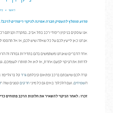
ניקיון רי
ראשי
»
ניק
מדוע מומלץ להעסיק חברה אמינה לניקוי ריפודים לרכב?
אנו עוסקים בניקיון ריפודי רכב בתל אביב. במקרה וקניתם 
אנחנו כאן לייעץ לכם על כל שאלה שיש לכם, אז אל תהססו ל
אחד הדברים שאנחנו משתמשים בהם בתדירות גבוהה זה הרכב 
לדחות את הניקוי לפעם אחרת, אז לא! אל תוותרו לעצמכם. גם
קרה לכם שישבתם ברכב ופתאום קיבלתם
גרד
קל ברגליים? א
ה
שטיחים
. ועם הלכלוך באים גם כל מיני
חרקים
קטנים שזה "
ה
זכרו : לאחר הניקוי להשאיר את חלונות הרכב פתוחים כדי