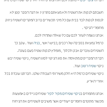
חברת
המבריקים
– נותנת לכם את הפתרון האידיאלי ניקוי שטיחים כרמל!
חשבתם לנקות את השטיח ולא מצאתם פתרון ? אז הנה הסבר קטן לא
לנסות לנקות לבד בבית עם כל מיני תכשירים ברוב המקרים השטיח ניזוק
מחומרי הניקוי .
אנחנו נשמח לעזור לכם עם כל שאלה שתהיה לכם.
כרמל נמצאת בסביבה של רכבים ,כביש ראשי ,
בניה
ועוד . עקב כך
השטיחים צוברים אבק ולכלוך , מומלץ לנקות שטיח פעם בעונה.
חברת המבריקים מתאימה את סוג הניקוי לסוג השטיח , ניקוי שטיח יבש
ניקוי
שטיח רטוב
ועוד.
ניקוי שטיחים כרמל היא חלק משירותי העבודה שלנו. חברתנו עובדת בכל
אזורי הארץ.
אנחנו מתמחים ב
ניקוי שטיחים מקיר לקיר
שטיחים ניידים באמצעות
מכשור מתקדם וחומרים ייעודיים אשר משיבים לשטיחים את הניחוח