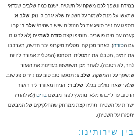
במידה ונשפך לכם משקה על השטיח, ישנם כמה שלבים שכדאי
שתעשו על מנת לשמור על השטיח שלא יגרם לו נזק.
שלב א:
תספגו עם נייר סופג את כל הנוזלים שיש בשטיח!
שלב ב:
קחו
קערה עם מים פושרים. תוסיפו קצת
סודה לשתייה
(לא להגזים
עם ה
סודה
). לאחר מכן קחו מטלית מיקרופייבר חדשה, תערבבו
את המים, תטבלו את המטלית ותסחטו (המטלית אמורה להיות
לחה, לא רטובה). לאחר מכן תשפשפו בעדינות את האזור
שנשפך עליו המשקה.
שלב ג:
תספגו טוב טוב עם נייר סופג שוב.
שלא יישארו נוזלים בכלל.
שלב ד:
הניחו מאוורר ליד האזור
הרטוב עד לייבוש מלא. מומלץ לפזר מבשם
בדים
(לא להתיז
ישרות על השטיח, תתיזו קצת ממרחק שהחלקיקים של המבשם
יתפזרו על השטיח).
בין שירותינו: