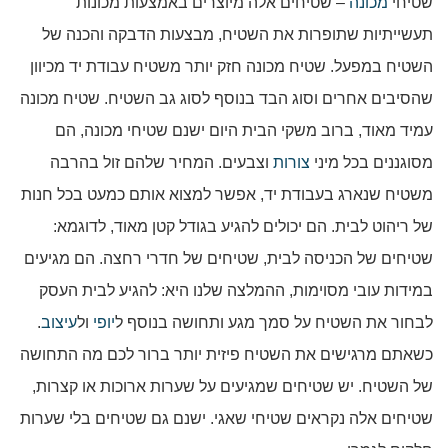
שטיחי
מכונה
– שטיחים אלה מיוצרים באמצעות מכונות
תעשייתיות שתופרות את השטיח, מבצעות הדבקה והכנה של
השטיח במפעל. שטיח מכונה חזק יותר משטיח עבודת יד מכיוון
שהסיבים אחרים וסוג הבד בנוסף לסוג גב השטיח. שטיח מכונה
עמיד מאוד, ברוב משקי הבית היום ישנם שטיחי מכונה, הם
מסוגננים בכל מיני
צורות
וצבעים. המחיר שלהם זול בהרבה
משטיח שנארג בעבודת יד, אפשר למצוא אותם כמעט בכל חנות
של ריהוט לבית. הם יכולים להגיע בגודל קטן מאוד, לדוגמא:
שטיחים של הכניסה לבית, שטיחים של חדרי רחצה. הם מגיעים
במידות עובי מסוימות, ההמלצה שלנו היא: להגיע לבית העסק
לבחור את השטיח על סמך מגע ותחושה בנוסף ל
יופי
ול
עיצוב
.
כשאתם מרגישים את השטיח פיזית יותר ברור לכם מה התחושה
של השטיח. יש שטיחים שמגיעים על שערות ארוכות או קצרות,
שטיחים אלה נקראים שטיחי שאגי. ישנם גם שטיחים בלי שערות