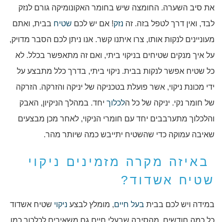
את סיב השערה. החומצה שיש בחומר האקונומיקה גורם לנזק
לבד, ואין דרך לטפל בזה. זה
נזק
! אם יש לכם
שטיח
בבית, ואתם
מעוניינים לנקות אותו, צרו איתנו קשר. אנו ניתן לכם הסבר מדויק,
על איך מנקים שטיחים בניקוי ביתי, ואם זה מתאפשר בכלל. לא
כל שטיח אפשר לנקות בבית. ניקוי ביתי, בדרך כלל מתבצע על
ידי מכונת ניקוי, אשר פועלת בטכניקה של יניקה והזרקה. הזרקה
של חומר נקי. יניקה של כל ה
לכלוך
יחד. במהלך הניקיון, האבק
והלכלוך מתערבבים יחד עם חומרי הניקוי, לאחר מכן מבצעים
שאיבה עמוקה כדי שהשטיח יתייבש כמה שיותר מהר.
באיזה מקרה מזמינים ניקוי
שטיח אשדוד?
במידה ויש לכם בבית
בעל חיים
, מומלץ לבצע
ניקוי
שטיח אשדוד
כל כמה חודשים. מהסיבה שבעלי חיים גם משאירים לכלכוך כמו