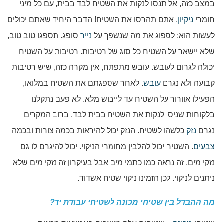
במצב כזה, אל תנסו לנקות את השטיח לבד בבית, עם כל מיני
חומרי
ניקיון
. אתם תהרסו את השטיח! הדבר היחיד שאתם יכולים
לעשות הוא: לספוג את מה שנשפך על
נייר
סופג. תספגו טוב טוב,
שלא יישאר על השטיח כל סוג של רטיבות. רטיבות על השטיח
יכולה לגרום לעובש. עובש מתפתח, אין מקרה כזה, שיש רטיבות
קבועה ולא נגרם
עובש
. לאחר שספגתם את השטיח במלואו,
הפעילו אוורור על השטיח עד לייבוש מלא. לא פעם נתקלנו
בלקוחות שניסו לנקות את השטיח בבית לבד. ברוב המקרים
נגרם
נזק
כלשהו לשטיח. הנזק יכול להיראות בכמה צורות ובכמה
צבעים
. השטיח יכול להלבין מחומרי הניקוי. יכול להיגרם לו גם
נזקי מים. זה נראה כמו כתמי מים אבל בעיקרון זה נזקי מים שלא
ניתנים לניקוי. לכן הזמינו ניקוי שטיח אשדוד.
מה ההבדל בין שטיחי מכונה לשטיחי עבודת יד?