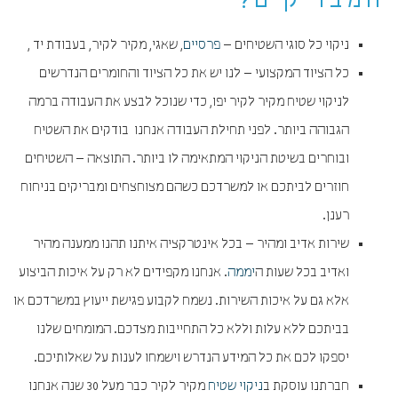
המבריקים?
ניקוי כל סוגי השטיחים –
פרסיים
, שאגי, מקיר לקיר, בעבודת יד ,
כל הציוד המקצועי – לנו יש את כל הציוד והחומרים הנדרשים
לניקוי שטיח מקיר לקיר יפו, כדי שנוכל לבצע את העבודה ברמה
הגבוהה ביותר. לפני תחילת העבודה אנחנו בודקים את השטיח
ובוחרים בשיטת הניקוי המתאימה לו ביותר. התוצאה – השטיחים
חוזרים לביתכם או למשרדכם כשהם מצוחצחים ומבריקים בניחוח
רענן.
שירות אדיב ומהיר – בכל אינטרקציה איתנו תהנו ממענה מהיר
ואדיב בכל שעות ה
יממה
. אנחנו מקפידים לא רק על איכות הביצוע
אלא גם על איכות השירות. נשמח לקבוע פגישת ייעוץ במשרדכם או
בביתכם ללא עלות וללא כל התחייבות מצדכם. המומחים שלנו
יספקו לכם את כל המידע הנדרש וישמחו לענות על שאלותיכם.
חברתנו עוסקת ב
ניקוי שטיח
מקיר לקיר כבר מעל 30 שנה אנחנו