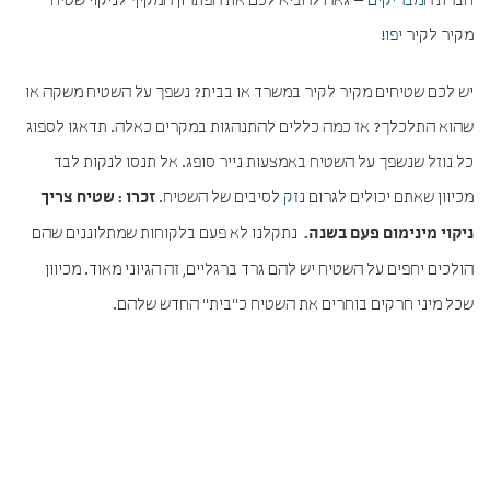
חברת
המבריקים
– גאה להביא לכם את הפתרון המקיף לניקוי שטיח
מקיר לקיר
יפו
!
יש לכם שטיחים מקיר לקיר במשרד או בבית? נשפך על השטיח משקה או
שהוא התלכלך? אז כמה כללים להתנהגות במקרים כאלה. תדאגו לספוג
כל נוזל שנשפך על השטיח באמצעות נייר סופג. אל תנסו לנקות לבד
מכיוון שאתם יכולים לגרום
נזק
לסיבים של השטיח.
זכרו : שטיח צריך
נתקלנו לא פעם בלקוחות שמתלוננים שהם
ניקוי מינימום פעם בשנה.
הולכים יחפים על השטיח יש להם גרד ברגליים, זה הגיוני מאוד. מכיוון
שכל מיני חרקים בוחרים את השטיח כ"בית" החדש שלהם.