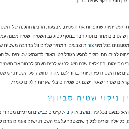
כן הזמינו ניקוי שטיח סביון.
ות תעשייתיות שתופרות את השטיח, מבצעות הדבקה והכנה של השטי
ן שהסיבים אחרים וסוג הבד בנוסף לסוג גב השטיח. שטיח מכונה עמי
סוגננים בכל מיני
צורות
וצבעים. המחיר שלהם זול בהרבה משטיח ש
וט לבית. הם יכולים להגיע בגודל קטן מאוד, לדוגמא: שטיחים של הכ
בי מסוימות, ההמלצה שלנו היא: להגיע לבית העסק לבחור את השטיח
ים את השטיח פיזית יותר ברור לכם מה התחושה של השטיח. יש שטי
ראים שטיחי שאגי. ישנם גם שטיחים בלי שערות חלקים לגמרי.
 ניקוי שטיח סביון?
 היא: כמעט בכל
עיר
,
מושב
או
קיבוץ
, קיימים
כבישים
ומרכזים מסחריים
ם, כל אלה יוצרים לכלוך שמצטבר על גבי השטיח. ישנם פעמים בהם 