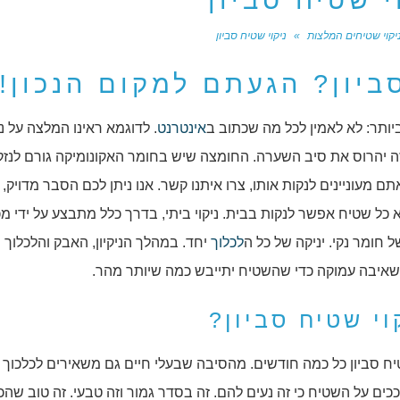
י שטיח סביון
יקוי שטיחים המלצות
»
ניקוי שטיח סביון
ביון? הגעתם למקום הנכון!
יותר: לא לאמין לכל מה שכתוב ב
אינטרנט
. לדוגמא ראינו המלצה על ני
זה יהרוס את סיב השערה. החומצה שיש בחומר האקונומיקה גורם לנזק
ם מעוניינים לנקות אותו, צרו איתנו קשר. אנו ניתן לכם הסבר מדויק, 
 כל שטיח אפשר לנקות בבית. ניקוי ביתי, בדרך כלל מתבצע על ידי מכ
 חומר נקי. יניקה של כל ה
לכלוך
יחד. במהלך הניקיון, האבק והלכלוך
שאיבה עמוקה כדי שהשטיח יתייבש כמה שיותר מהר.
י שטיח סביון?
ח סביון כל כמה חודשים. מהסיבה שבעלי חיים גם משאירים לכלכוך כ
כים על השטיח כי זה נעים להם. זה בסדר גמור וזה טבעי. זה טוב שהכ