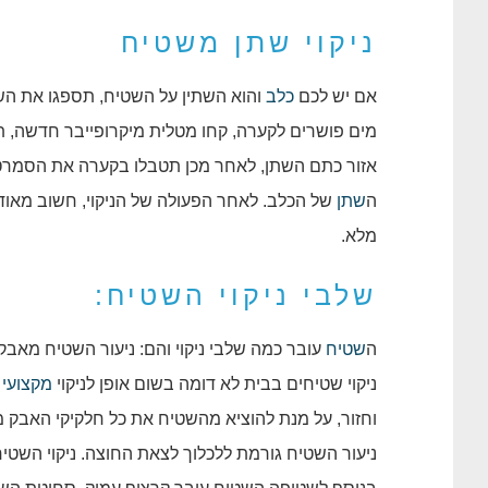
ניקוי שתן משטיח
אם יש לכם
כלב
והוא השתין על השטיח, תספגו את השת
מים פושרים לקערה, קחו מטלית מיקרופייבר חדשה, ת
אזור כתם השתן, לאחר מכן תטבלו בקערה את הסמרטוט
ה
שתן
של הכלב. לאחר הפעולה של הניקוי, חשוב מאוד ל
מלא.
שלבי ניקוי השטיח:
ה
שטיח
עובר כמה שלבי ניקוי והם: ניעור השטיח מאבק, נ
ניקוי שטיחים בבית לא דומה בשום אופן לניקוי
מקצועי
כ
וחזור, על מנת להוציא מהשטיח את כל חלקיקי האבק 
ניעור השטיח גורמת ללכלוך לצאת החוצה. ניקוי השטיח