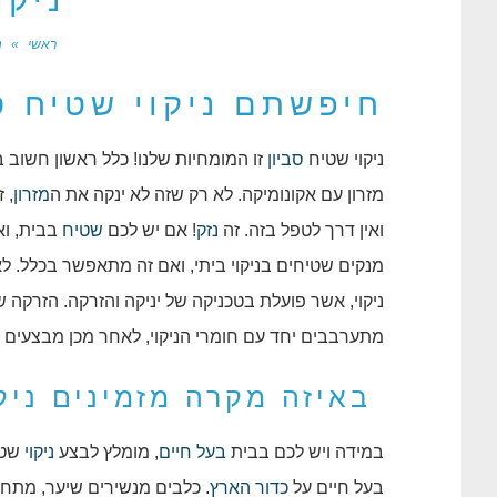
ניקו
ראשי
»
נ
חיפשתם ניקוי שטיח ס
ניקוי שטיח
סביון
זו המומחיות שלנו! כלל ראשון חשוב ב
מזרון עם אקונומיקה. לא רק שזה לא ינקה את ה
מזרון
, 
ואין דרך לטפל בזה. זה
נזק
! אם יש לכם
שטיח
בבית, ואת
מנקים שטיחים בניקוי ביתי, ואם זה מתאפשר בכלל. לא
ניקוי, אשר פועלת בטכניקה של יניקה והזרקה. הזרקה של
מתערבבים יחד עם חומרי הניקוי, לאחר מכן מבצעים 
באיזה מקרה מזמינים ניקו
במידה ויש לכם בבית
בעל חיים
, מומלץ לבצע
ניקוי
שטי
בעל חיים על
כדור הארץ
. כלבים מנשירים שיער, מתחכ