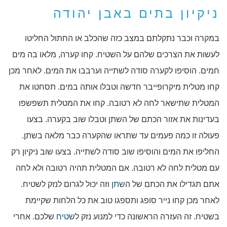
ניקיון בתים באבן יהודה
במקרה וכבר נתקלתם במצב כזה שהכלב או החתול החליטו
לעשות את הצרכים שלהם על השטיח. קחו קערה, מלאו בה מים
חמים. הוסיפו לקערה סודה לשתייה וערבבו את המים. לאחר מכן
קחו מטלית מיקרופייבר חדשה וטבלו אותה במים. תסחטו את
המטלית שתישאר לחה לא רטובה. קחו את המטלית תשפשפו
בעדינות את אזור הכתם של השתן וטבלו שוב בקערה. בצעו
פעולה זו כמה פעמים עד שתראו שהקערה כבר מלאה בשתן.
החליפו את המים והוסיפו שוב סודה לשתייה. בצעו שוב ניקיון רק
עם מטלית לחה לא רטובה. אם המטלית תהיה רטובה ולא לחה
אתם תגדילו את הכתם של ה
שתן
וזה יכול לגרום לנזק לשטיח.
לאחר מכן קחו נייר סופג ותספגו טוב את כל הלחות שקיימת
בשטיח. זה העזרה הראשונה כדי למנוע נזק ל
שטיח
שלכם. אחרי