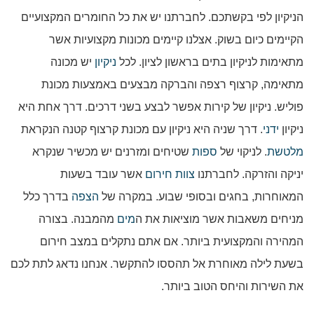
הניקיון לפי בקשתכם. לחברתנו יש את כל החומרים המקצועיים
הקיימים כיום בשוק. אצלנו קיימים מכונות מקצועיות אשר
מתאימות לניקיון בתים בראשון לציון. לכל
ניקיון
יש מכונה
מתאימה, קרצוף רצפה והברקה מבצעים באמצעות מכונת
פוליש. ניקיון של קירות אפשר לבצע בשני דרכים. דרך אחת היא
ניקיון
ידני
. דרך שניה היא ניקיון עם מכונת קרצוף קטנה הנקראת
מלטשת
. לניקוי של
ספות
שטיחים ומזרנים יש מכשיר שנקרא
יניקה והזרקה. לחברתנו
צוות חירום
אשר עובד בשעות
המאוחרות, בחגים ובסופי שבוע. במקרה של
הצפה
בדרך כלל
מניחים משאבות אשר מוציאות את ה
מים
מהמבנה. בצורה
המהירה והמקצועית ביותר. אם אתם נתקלים במצב חירום
בשעת לילה מאוחרת אל תהססו להתקשר. אנחנו נדאג לתת לכם
את השירות והיחס הטוב ביותר.