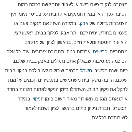
תצטרכו לנקות פעם בשבוע ולעבוד יותר קשה בכמה רמות.
הסיבה לכך היא: במידה ומנקים את הבית על בסיס יומיומי אין
הצטברות גדולה של
אבק
. ובמקרה השני: אם מנקים פעם או
פעמיים בחודש יהיה לכם יותר אבק ולכלוך בבית. ראשון לציון
היא עיר תוססת ומלאת חיים, בראשון לציון יש: מרכזים
מסחריים.
כבישים
. עבודות בניה. תחבורה ציבורית ועוד. כל אלה
הם כמה מהסיבות שבגללן אתם נתקלים באבק בבית שלכם.
כיום ישנם מכשירי
חשמל
חכמים שיכולים לעזור לכם בניקוי הבית
שלכם. הרבה משקי בית משתמשים במכשירים חכמים על מנת
להקל את ניקיון הבית. השתדלו בזמן הניקוי לפתוח חלונות בחדר
אותו אתם מנקים. האוורור מאוד חשוב בזמן ה
ניקוי
. במידה
ותצטרכו חברת ניקיון בתים בראשון לציון נשמח לעמוד
לשירותכם בכל עת.