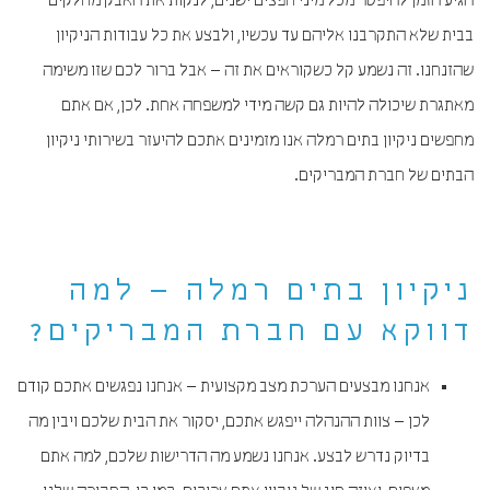
הגיע הזמן להיפטר מכל מיני חפצים ישנים, לנקות את האבק מחלקים
בבית שלא התקרבנו אליהם עד עכשיו, ולבצע את כל עבודות הניקיון
שהזנחנו. זה נשמע קל כשקוראים את זה – אבל ברור לכם שזו משימה
מאתגרת שיכולה להיות גם קשה מידי למשפחה אחת. לכן, אם אתם
מחפשים ניקיון בתים רמלה אנו מזמינים אתכם להיעזר בשירותי ניקיון
הבתים של חברת המבריקים.
ניקיון בתים רמלה – למה
דווקא עם חברת המבריקים?
אנחנו מבצעים הערכת מצב מקצועית – אנחנו נפגשים אתכם קודם
לכן – צוות ההנהלה ייפגש אתכם, יסקור את הבית שלכם ויבין מה
בדיוק נדרש לבצע. אנחנו נשמע מה הדרישות שלכם, למה אתם