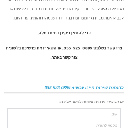
אל תחכו למחר, זו ההזדמנות שלכם לעשות מעשה ולתת לבית שלכם את
הטיפול המגיע לו. שירותי ניקיון הבתים של חברת המבריקים יאפשרו גם
לכם להינות מבית נקי ומצוחצח בניחוח חדש. מהרו והזמינו עוד היום!
כדי להזמין
ניקיון בתים רמלה
,
צרו קשר בטלפון 055-925-0899, או השאירו את פרטיכם בלשונית
צור קשר באתר.
להזמנת שירות חייגו עכשיו: 055-925-0899
או השאירו פרטים ונשמח לחזור אליכם: