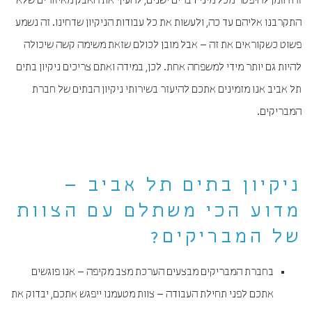
זה הזמן להיפטר מכל מיני דברים ישנים, להעיף את האבק מאיזורים שלא
התקרבנו אליהם עד כה, ולעשות את כל עבודות הניקיון שדחינו. זה נשמע
פשוט כשקוראים את זה – אבל מובן לכולם שזאת משימה קשה שיכולה
להיות גם יותר מידי למשפחה אחת. לכן, במידה ואתם צריכים ניקיון בתים
תל אביב אנו מזמינים אתכם להיעזר בשירותי ניקיון הבתים של חברת
המבריקים.
ניקיון בתים תל אביב –
מדוע הכי משתלם עם הצוות
של המבריקים?
בחברת המבריקים מבצעים הערכת מצב מקיפה – אנו פוגשים
אתכם לפני תחילת העבודה – צוות מטעמנו ייפגש אתכם, יבדוק את