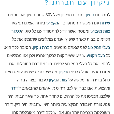
ניקיון עם חברתנו?
לחברתנו
ניסיון
בתחום הניקיון מעל ל30 שנות ניסיון. אנו נותנים
שירות
עם המכשור המתקדם וה
מקצועי
ביותר. אצלנו תמצאו
צוות מקצועי
ומנוסה. אשר יודע להתמודד עם כל סוגי ה
לכלוך
הקיימים בבית לאחר שיפוץ. אנחנו ממליצים שתזמינו את כל
בעלי המקצוע
לפני שאתם מזמינים
חברת ניקיון
. הסיבה לכך היא:
כל
בעל מקצוע
שיגיע ישאיר קצת לכלוך אחריו ולכן אנו ממליצים
להזמין את כל בעלי המקצוע לפנינו. חוץ מחברת ההובלות! אם
אתם תזמינו הובלה לפני ה
ניקיון
, מה שיקרה זה שיהיה עומס מאוד
גדול בדירה. זה מקשה על
צוות
ה
ניקיון
לעבוד בצורה נוחה
ומקצועית. אם כבר יש לכם ריהוט או ארגזים שהבאתם ל
דירה
שלכם. תכניסו את כל הרהיטים לחדר אחד. כך שאר הבית יהיה
פנוי. צורת העבודה המקצועית ביותר היא: שהבית יהיה ריק. דירה
מאוכלסת מצריכה יותר זמן. אם יש לכם דירה מאוכלסת קחו