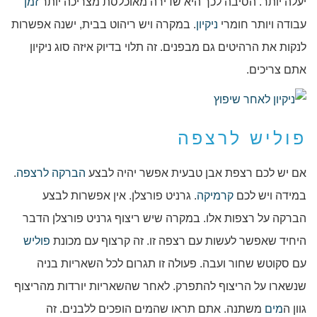
יעלה יותר. הסיבה לכך היא שדירה מאוכלסת מצריכה יותר
זמן
עבודה ויותר חומרי
ניקיון
. במקרה ויש ריהוט בבית, ישנה אפשרות
לנקות את הרהיטים גם מבפנים. זה תלוי בדיוק איזה סוג ניקיון
אתם צריכים.
פוליש לרצפה
אם יש לכם רצפת אבן טבעית אפשר יהיה לבצע
הברקה לרצפה
.
במידה ויש לכם
קרמיקה
. גרניט פורצלן. אין אפשרות לבצע
הברקה על רצפות אלו. במקרה שיש ריצוף גרניט פורצלן הדבר
היחיד שאפשר לעשות עם רצפה זו. זה קרצוף עם מכונת
פוליש
עם סקוטש שחור ועבה. פעולה זו תגרום לכל השאריות בניה
שנשארו על הריצוף להתפרק. לאחר שהשאריות יורדות מהריצוף
גוון ה
מים
משתנה. אתם תראו שהמים הופכים ללבנים. זה