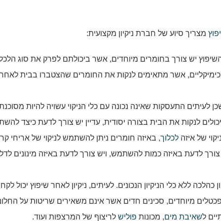
פוץ
מצריך סיוע של חברת ניקיון מקצועית:
שיפוץ יש צורך בחומרים מיוחדים, אשר ביכולתם לפרק את סוג הלכלו
ימיקליים, אשר מתאימים לנקות את החומרים שהצטברו בבית לאחר
כן לעיתים התעסקות שאינה נכונה עם כלי הניקוי עשויה להיות מסוכנת
ולים לנקות את הבית בצורה יסודית, עדיין יש צורך לדעת כיצד להש
קוי של איזה
לכלוך
, באיזה חומרים ניתן להשתמש לניקוי של אריחי קר
 צורך לדעת באיזה כמות להשתמש, ויש צורך לדעת באיזה מינונים לדל
הלכה ללא כלי הניקיון הנכונים. לעיתים, ניקיון לאחר שיפוץ יכול לקחת
טלים מיוחדים, סכינים חדים אשר אינם משאירים שריטות על החלונו
יים ל
שאיבת מים
, מכונות
פוליש
לריצוף של המרצפות ועוד.