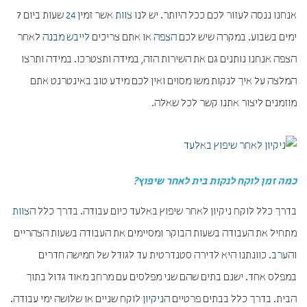
אנחנו ננסה לעזור לכם ככל היותר. יש לנו
צוות
אשר זמין
24
שעות ביום 7
ימים בשבוע. במקרה שיש לכם
הצפה
או אתם צריכים
לייבש מבנה
לאחר
הצפה אנחנו נותנים גם את השירות הזה, במידה ותצטרכו. במידה ותרצו
המלצה על איך לנקות משו מסוים ואין לכם מידע טוב באינטרנט אתם
מוזמנים ליצור אתנו קשר לכל שאלה.
כמה זמן לוקח לנקות בית לאחר שיפוץ?
בדרך כלל לוקח ניקיון לאחר שיפוץ באלעד כיום עבודה. בדרך כלל ה
צוות
מתחיל את העבודה בשעות הבוקר ומסיימים את העבודה בשעות הצהריים
וה
ערב
. כוונתנו היא לדירה סטנדרטית עד לגודל של חמישה חדרים
במפלס אחד. ישנם בתים שהם שני מפלסים עם מרחב מאוד גדול בתוך
הבית. בדרך כלל בבתים פרטיים ה
ניקיון
לוקח שניים או שלושה ימי עבודה.