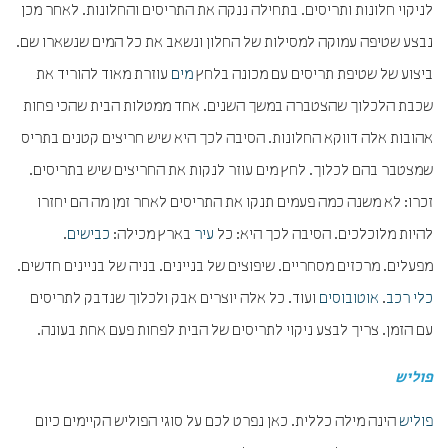
לניקוי חלונות ותריסים. בתחילה ננקה את התריסים והחלונות. לאחר מכן
נבצע שטיפה עמוקה למסילות של החלון ונשאב את כל המים שנשארו שם.
ביצוע של שטיפת תריסים עם מכונה בלחץ
מים
עוזרת מאוד להוריד את
שכבת הלכלוך שהצטברה במשך השנים. אחד ממטלות הבית שהכי פחות
אהובות אלה דווקא החלונות. הסיבה לכך היא שיש חריצים קטנים בתריס
שמצטבר בהם לכלוך. לחץ מים עוזר לנקות את החריצים שיש בתריסים.
זכרו: לא משנה כמה פעמים תנקו את התריסים לאחר זמן מה הם יחזרו
להיות מלוכלכים. הסיבה לכך היא: כל
עיר
בארץ מכילה:
כבישים
.
מפעלים. מרכזים מסחריים. שיפוצים של בניינים. בניה של בניינים חדשים.
כלי רכב
.
אוטובוסים
ועוד. כל אלה יוצרים אבק ולכלוך שנדבק לתריסים
עם הזמן. צריך לבצע ניקוי לתריסים של הבית לפחות פעם אחת בעונה.
פוליש
פוליש
הינה מילה כללית. כאן נפרט לכם על סוגי הפוליש הקיימים כיום