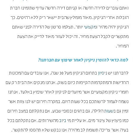
ואתם עוברים לדירה חדשה או קניתם דירה חדשה עדיף שתזמינו חברת
הובלות אחרי הניקיון. מאוד מומלץ שהבית יישאר ריק ללא רהיטים. כך
הניקיון יהיה מהיר ו
מקצועי
יותר. תצלמו סרטון של הדירה לפני שאתם
מתקשרים לקבל הצעת מחיר. זה יכול לעזור מאוד לדייק את הצעת
המחיר.
למה כדאי להזמין ניקיון לאחר שיפוץ עם חברתנו?
לחברתנו יש
ניסיון
בתחום הניקיון מעל 30 שנה. אנו עובדים עם המכונות
החדישות והמתקדמות הקיימות כיום בשוק. אנחנו מנקים את הבית רק עם
חומרי ניקיון מקצועיים אשר מיועדים לניקיון לאחר שיפוץ באלעד. אנחנו
נשמח לעמוד לרשותכם בכל שעות היום. במקרה חירום יש לנו צוות אשר
זמין גם ב
שעות
הלילה. גם בחגים ובסופי שבוע. אם נתקלתם במצב חירום
כמו פיצוץ של צינור מים. או עליית מי
ביוב
מהשירותים. אם נתקלתם בכל
בעיה אשר צריכה תשומת לב מהירה אנו נבקש שלא תהססו להתקשר.