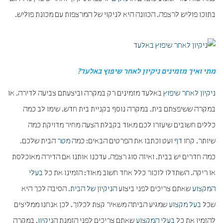
בתוכו פוליש לרצפה. הכוונה היא לניקוי של המרצפות עם מכונת פוליש.
מתי ואיך מזמינים ניקיון לאחר שיפוץ באלעד?
ניקיון לאחר שיפוץ
באלעד מזמינים רק במקרה וביצעתם צביעה לדירה. או
במקרה ששיפצתם בית. במקרה נוסף בקניית בית חדש. שימו לב כמה
כללים חשובים שיעזרו לכם מאוד בקבלת הצעה מחיר מדויקת כמה
שיותר. קחו
דף
ועט וכתבו את הפרטים הבאים: כמה
מטר
הבית שלכם.
כמה חדרים יש בבית. ואיזה סוג רצפה. עדכנו אותנו אם הדירה מאוכלסת
או ריקה. השתדלו לזכור כלל אחד חשוב מאוד: הזמינו את כל
בעלי
המקצוע
שאתם צריכים לפני ביצוע ה
ניקיון של הבית
. הסיבה לכך היא
שכל
בעל מקצוע
שמגיע הביתה משאיר קצת לכלוך. לכן אנחנו ממליצים
להזמין את כל
בעלי המקצוע
שאתם צריכים לפני הזמנת ה
ניקיון
. במקרה