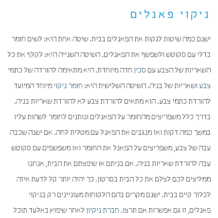
ניקוי פאנלים
ישנם כמה שיטות לנקות את הפאנלים בבית. שיטה אחת היא: לשים חומר
בדלי עם סקוטש ולשפשף את הפאנלים. השיטה השנייה היא: לקלף את כל
השאריות של הצבע עם
סכין
חדה מיוחדת. היא מתאימה להורדה של כתמי
צבע
ושאריות של בניה. השיטה השלישית היא:
חומר
ניקוי
מיוחד המיועד
להורדת כתמי צבע. הוא מתאים להורדת צבע לא להורדת שאריות בניה.
בדרך כלל משפריצים מהחומר על הפאנלים ונותנים לחומר לשהות עליו
במשך כמה דקות ואז מנגבים את הפאנל עם מטלית לחה. אם ישנה שכבה
עבה של צבע, משפריצים על הפאנל את החומר ואז משפשפים עם סקוטש
עבה להורדת שאריות בניה. אם בניתם או שיפצתם את הבית, אנחנו
ממליצים לכם לצלם את כל הבית בסרטון. כך יהיה יותר קל לדעת איזה
לכלוך קיים בבית. ישנם מקרים בהם הלקוחות מעוניינים רק בניקוי
פאנלים, זו גם אפשרות אם תרצו.
חברת ניקיון
לאחר שיפוץ באלעד תוכל