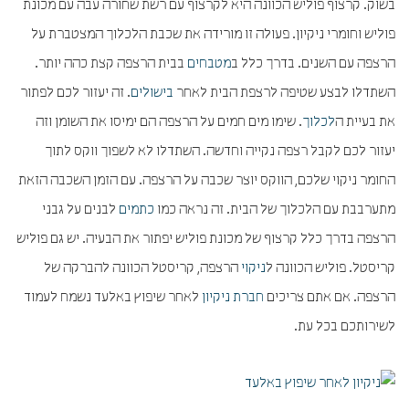
בשוק. קרצוף פוליש הכוונה היא לקרצוף עם רשת שחורה עבה עם מכונת
פוליש וחומרי ניקיון. פעולה זו מורידה את שכבת הלכלוך המצטברת על
הרצפה עם השנים. בדרך כלל ב
מטבחים
בבית הרצפה קצת כהה יותר.
השתדלו לבצע שטיפה לרצפת הבית לאחר
בישולים
. זה יעזור לכם לפתור
את בעיית ה
לכלוך
. שימו מים חמים על הרצפה הם ימיסו את השומן וזה
יעזור לכם לקבל רצפה נקייה וחדשה. השתדלו לא לשפוך ווקס לתוך
החומר ניקוי שלכם, הווקס יוצר שכבה על הרצפה. עם הזמן השכבה הזאת
מתערבבת עם הלכלוך של הבית. זה נראה כמו
כתמים
לבנים על גבני
הרצפה בדרך כלל קרצוף של מכונת פוליש יפתור את הבעיה. יש גם פוליש
קריסטל. פוליש הכוונה ל
ניקוי
הרצפה, קריסטל הכוונה להברקה של
הרצפה. אם אתם צריכים
חברת ניקיון
לאחר שיפוץ באלעד נשמח לעמוד
לשירותכם בכל עת.