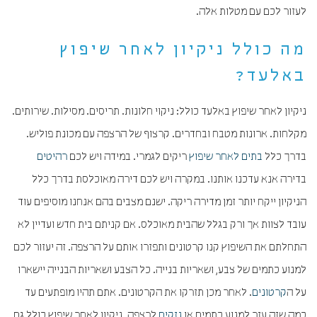
לעזור לכם עם מטלות אלה.
מה כולל ניקיון לאחר שיפוץ
באלעד?
ניקיון לאחר שיפוץ באלעד כולל: ניקוי חלונות. תריסים. מסילות. שירותים.
מקלחות. ארונות מטבח ובחדרים. קרצוף של הרצפה עם מכונת פוליש.
בדרך כלל
בתים לאחר שיפוץ
ריקים לגמרי. במידה ויש לכם
רהיטים
בדירה אנא עדכנו אותנו. במקרה ויש לכם דירה מאוכלסת בדרך כלל
הניקיון ייקח יותר זמן מדירה ריקה. ישנם מצבים בהם אנחנו מוסיפים עוד
עובד לצוות אך ורק בגלל שהבית מאוכלס. אם קניתם בית חדש ועדיין לא
התחלתם את השיפוץ קנו קרטונים ותפזרו אותם על הרצפה. זה יעזור לכם
למנוע כתמים של צבע, ושאריות בנייה. כל הצבע ושאריות הבנייה יישארו
על ה
קרטונים
. לאחר מכן תזרקו את הקרטונים. אתם תהיו מופתעים עד
כמה שזה עזר למנוע כתמים או
נזקים
לרצפה. ניקיון לאחר שיפוץ כולל גם