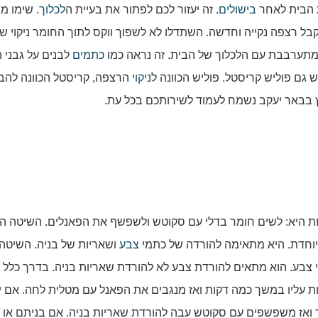
 הבית לאחר
בישולים
. זה יעזור לכם לפתור את בעיית ה
לכלוך
. שימו מ
קבל רצפה נקייה וחדשה. השתדלו לא לשפוך ווקס לתוך החומר ניקוי ש
מתערבבת עם הלכלוך של הבית. זה נראה כמו
כתמים
לבנים על גבני 
 גם פוליש קריסטל. פוליש הכוונה ל
ניקוי
הרצפה, קריסטל הכוונה להב
בבאר יעקב נשמח לעמוד לשירותכם בכל עת.
ת היא: לשים חומר בדלי עם סקוטש ולשפשף את הפאנלים. השיטה הש
חדת. היא מתאימה להורדה של כתמי
צבע
ושאריות של בניה. השיטה
 צבע. הוא מתאים להורדת צבע לא להורדת שאריות בניה. בדרך כלל
ת עליו במשך כמה דקות ואז מנגבים את הפאנל עם מטלית לחה. אם י
ואז משפשפים עם סקוטש עבה להורדת שאריות בניה. אם בניתם או