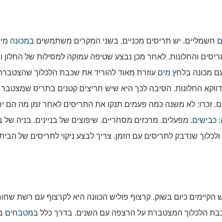
ם
חשמליים. יש תריסים מכניים. בשני המקרים משתמשים ב
מכונה
מיו
תריסים והחלונות. לאחר מכן נבצע שטיפה עמוקה למסילות של החלון ו
עם מכונה בלחץ
מים
עוזרת מאוד להוריד את שכבת הלכלוך שהצטבר
ווקא החלונות. הסיבה לכך היא שיש חריצים קטנים בתריס שמצטבר
ם. זכרו: לא משנה כמה פעמים תנקו את התריסים לאחר זמן מה הם יח
:
כבישים
. מפעלים. מרכזים מסחריים. שיפוצים של בניינים. בניה של בנ
 ולכלוך שנדבק לתריסים עם הזמן. צריך לבצע ניקוי לתריסים של הבית
ש הקיימים כיום בשוק. קרצוף פוליש הכוונה היא לקרצוף עם רשת שחו
ת שכבת הלכלוך המצטברת על הרצפה עם השנים. בדרך כלל ב
מטבחים
בב