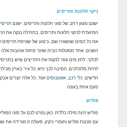
ניקוי חלונות ותריסים
ישנם מגוון רחב של סוגי
חלונות
ותריסים. ישנם
תריסי
המיועדת לניקוי חלונות ותריסים. בתחילה ננקה את ה
את כל המים שנשארו שם. ביצוע של שטיפת תריסים 
השנים. אחד ממטלות הבית שהכי פחות אהובות אלה ד
לכלוך. לחץ מים עוזר לנקות את החריצים שיש בתריסי
להיות מלוכלכים. הסיבה לכך היא: כל
עיר
בארץ מכילה
חדשים.
כלי רכב
.
אוטובוסים
ועוד. כל אלה יוצרים אבק
פעם אחת בעונה.
פוליש
פוליש
הינה מילה כללית. כאן נפרט לכם על סוגי הפולי
עם מכונת פוליש וחומרי ניקיון. פעולה זו מורידה א