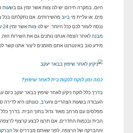
היום. במקרה חירום יש לנו צוות אשר זמין גם ב
שעות
הל
מים. או עליית מי
ביוב
מהשירותים. אם נתקלתם בכל ב
ננסה לעזור לכם ככל היותר. יש לנו
צוות
אשר זמין
24
שעות 
מבנה
לאחר הצפה אנחנו נותנים גם את השירות הזה, ב
מידע טוב באינטרנט אתם מוזמנים ליצור אתנו קשר לכ
כמה זמן לוקח לנקות בית לאחר שיפוץ?
בדרך כלל לוקח ניקיון לאחר שיפוץ בבאר יעקב כיום ע
העבודה בשעות הצהריים וה
ערב
. כוונתנו היא לדירה
מפלסים עם מרחב מאוד גדול בתוך הבית. בדרך כלל 
הבית ובכמות החדרים. אם תרצו לבצע קרצוף לרצפה ו
וההברקה של הרצפה. לפני שאתם מבררים על
הברקה