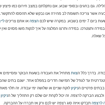
ילה. גם בחגים ובסופי שבוע. אם נתקלתם במצב חירום כמו פיצוץ של
עיה אשר צריכה תשומת לב מהירה אנו נבקש שלא תהססו להתקשר. 
ביום 7 ימים בשבוע. במקרה שיש לכם
הצפה
או אתם צריכים
ליי
מידה ותצטרכו. במידה ותרצו המלצה על איך לנקות משו מסוים ואין 
ל שאלה.
בודה. בדרך כלל ה
צוות
מתחיל את העבודה בשעות הבוקר ומסיימים א
 סטנדרטית עד לגודל של חמישה חדרים במפלס אחד. ישנם בתים שהם 
בבתים פרטיים ה
ניקיון
לוקח שניים או שלושה ימי עבודה. זה תלוי מאוד
לבצע הברקה לרצפה. זה יכול לקחת יום שלם רק התהליך של ה
ניקיון
 לרצפה
תבדקו איזה סוג רצפה יש לכם ורק אז תבררו על ההברקה.