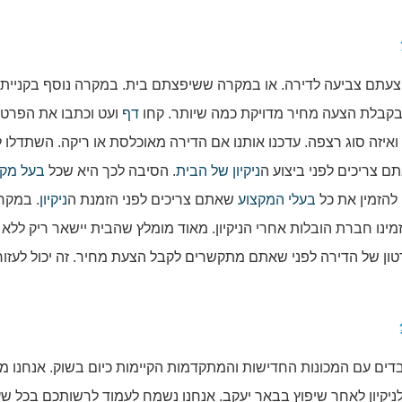
צעתם צביעה לדירה. או במקרה ששיפצתם בית. במקרה נוסף בקניית 
 בקבלת הצעה מחיר מדויקת כמה שיותר. קחו
דף
ועט וכתבו את הפרטי
יזה סוג רצפה. עדכנו אותנו אם הדירה מאוכלסת או ריקה. השתדלו ל
 צריכים לפני ביצוע ה
ניקיון של הבית
. הסיבה לכך היא שכל
בעל מקצ
להזמין את כל
בעלי המקצוע
שאתם צריכים לפני הזמנת ה
ניקיון
. במקר
נו חברת הובלות אחרי הניקיון. מאוד מומלץ שהבית יישאר ריק ללא
טון של הדירה לפני שאתם מתקשרים לקבל הצעת מחיר. זה יכול לעזור
מעל 30 שנה. אנו עובדים עם המכונות החדישות והמתקדמות הקיימות כיום בשוק. אנחנו 
לניקיון לאחר שיפוץ בבאר יעקב. אנחנו נשמח לעמוד לרשותכם בכל ש