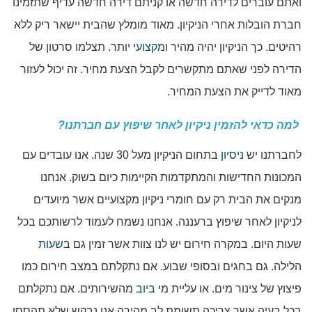
ואתם עוברים לדירה חדשה או קניתם דירה חדשה עדיף שתזמינו
חברת הובלות אחרי הניקיון. מאוד מומלץ שהבית יישאר ריק ללא
רהיטים. כך הניקיון יהיה מהיר ו
מקצועי
יותר. תצלמו סרטון של
הדירה לפני שאתם מתקשרים לקבל הצעת מחיר. זה יכול לעזור
מאוד לדייק את הצעת המחיר.
למה כדאי להזמין ניקיון לאחר שיפוץ עם חברתנו?
לחברתנו יש
ניסיון
בתחום הניקיון מעל 30 שנה. אנו עובדים עם
המכונות החדישות והמתקדמות הקיימות כיום בשוק. אנחנו
מנקים את הבית רק עם חומרי ניקיון מקצועיים אשר מיועדים
לניקיון לאחר שיפוץ ברעננה. אנחנו נשמח לעמוד לרשותכם בכל
שעות היום. במקרה חירום יש לנו צוות אשר זמין גם ב
שעות
הלילה. גם בחגים ובסופי שבוע. אם נתקלתם במצב חירום כמו
פיצוץ של צינור מים. או עליית מי
ביוב
מהשירותים. אם נתקלתם
בכל בעיה אשר צריכה תשומת לב מהירה אנו נבקש שלא תהססו