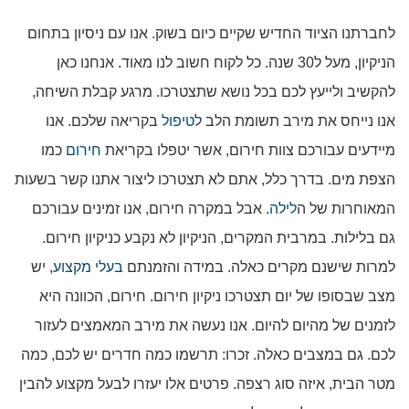
לחברתנו הציוד החדיש שקיים כיום בשוק. אנו עם ניסיון בתחום
הניקיון, מעל ל30 שנה. כל לקוח חשוב לנו מאוד. אנחנו כאן
להקשיב ולייעץ לכם בכל נושא שתצטרכו. מרגע קבלת השיחה,
אנו נייחס את מירב תשומת הלב ל
טיפול
בקריאה שלכם. אנו
מיידעים עבורכם צוות חירום, אשר יטפלו בקריאת
חירום
כמו
הצפת מים. בדרך כלל, אתם לא תצטרכו ליצור אתנו קשר בשעות
המאוחרות של ה
לילה
. אבל במקרה חירום, אנו זמינים עבורכם
גם בלילות. במרבית המקרים, הניקיון לא נקבע כניקיון חירום.
למרות שישנם מקרים כאלה. במידה והזמנתם
בעלי מקצוע
, יש
מצב שבסופו של יום תצטרכו ניקיון חירום. חירום, הכוונה היא
לזמנים של מהיום להיום. אנו נעשה את מירב המאמצים לעזור
לכם. גם במצבים כאלה. זכרו: תרשמו כמה חדרים יש לכם, כמה
מטר הבית, איזה סוג רצפה. פרטים אלו יעזרו לבעל מקצוע להבין