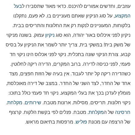
עוזבים, וחדשים אמורים להיכנס. כדאי מאוד שתסבירו ל
בעל
המקצוע
, על סוג הניקיון שאתם מעוניינים בו. לא פעם, נתקלנו
בלקוחות, המעוניינים לנקות רק את החלונות והתריסים בבית.
ניקיון לפני איכלוס באור יהודה, הוא סוג
ניקיון
עמוק. בשונה מניקוי
של משק בית! במשקי בית, צריך יותר לשמר את הניקיון על בסיס
קבוע. צורת הניקוי שונה בתכלית. ניקוי לפני אכלוס הינו ניקוי חד
פעמי, לפני כניסה לדירה. ברוב המקרים, הדירה ריקה לחלוטין.
כשהדירה ריקה קל יותר לעבוד. אין בעיה של הזזת חפצים, מצד
אחד של החדר, לצד השני של החדר. במצב של דירה מאוכלסת,
מומלץ לעדכן בכך את בעלי המקצוע. ניקוי חד פעמי כולל בתוכו:
ניקוי חלונות. תריסים. מסילות. ארונות מטבח.
שירותים
.
מקלחת
.
חרסינה
של ה
מקלחת
. מטבח. פנלים לפי בקשת הלקוח. קרצוף
של הרצפה עם מכונת
פוליש
. מרפסות בתיאום מראש.