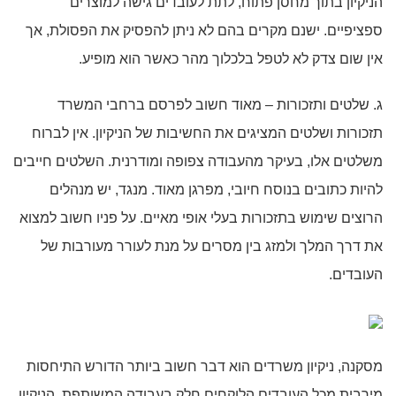
הניקיון בתוך מחסן פתוח, לתת לעובדים גישה למוצרים
ספציפיים. ישנם מקרים בהם לא ניתן להפסיק את הפסולת, אך
אין שום צדק לא לטפל בלכלוך מהר כאשר הוא מופיע.
ג. שלטים ותזכורות – מאוד חשוב לפרסם ברחבי המשרד
תזכורות ושלטים המציגים את החשיבות של הניקיון. אין לברוח
משלטים אלו, בעיקר מהעבודה צפופה ומודרנית. השלטים חייבים
להיות כתובים בנוסח חיובי, מפרגן מאוד. מנגד, יש מנהלים
הרוצים שימוש בתזכורות בעלי אופי מאיים. על פניו חשוב למצוא
את דרך המלך ולמזג בין מסרים על מנת לעורר מעורבות של
העובדים.
מסקנה, ניקיון משרדים הוא דבר חשוב ביותר הדורש התיחסות
מירבית מכל העובדים הלוקחים חלק בעבודה המשותפת. הניקיון