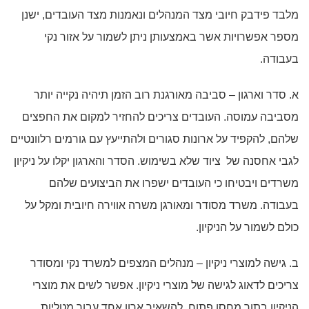
מלבד פידבק חיובי מצד המנהלים ונאמנות מצד העובדים, ישנן
מספר אפשרויות אשר באמצעותן ניתן לשמור על אזור נקי
בעבודה.
א. סדר וארגון – סביבה מאורגנת רוב הזמן תיהיה נקייה יותר
מסביבה עמוסה. העובדים צריכים להחזיר למקום את החפצים
שלהם, להקפיד על ארונות סגורים ולהתייעץ עם גורמים רלוונטיים
לגבי אחסנה של ציוד שלא בשימוש. הסדר והארגון יקלו על ניקיון
משרדים ויבטיחו כי העובדים ישפרו את הביצועים שלהם
בעבודה. משרד מסודר ומאורגן משרה אווירה חיובית ומקל על
כולם לשמור על הניקיון.
ב. גישה למוצרי ניקיון – מנהלים המצפים למשרד נקי ומסודר
צריכים לדאוג לגישה של מוצרי ניקיון. אפשר לשים את מוצרי
הניקיון בתוך מחסן פתוח, להשאיר ארון אחד עבור מטליות