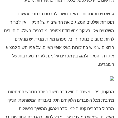
אין שום צדק לא לטפל בלכלוך מהר כאשר הוא מופיע.
ג. שלטים ותזכורות – מאוד חשוב לפרסם ברחבי המשרד
תזכורות ושלטים המציגים את החשיבות של הניקיון. אין לברוח
משלטים אלו, בעיקר מהעבודה צפופה ומודרנית. השלטים חייבים
להיות כתובים בנוסח חיובי, מפרגן מאוד. מנגד, יש מנהלים
הרוצים שימוש בתזכורות בעלי אופי מאיים. על פניו חשוב למצוא
את דרך המלך ולמזג בין מסרים על מנת לעורר מעורבות של
העובדים.
מסקנה, ניקיון משרדים הוא דבר חשוב ביותר הדורש התיחסות
מירבית מכל העובדים הלוקחים חלק בעבודה המשותפת. הניקיון
מתחיל בדברים קטנים כמו סדר וארגון, ממשיך בפעולות
מעשיות, שימוש במוצרי ניקיון ומגיע לסופו בהגברת המודעות. כל