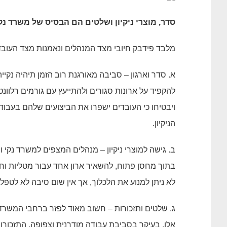
סדר, מוצרי ניקיון ושלטים הם הבסיס של משרד נק
מלבד פידבק חיובי מצד המנהלים ונאמנות מצד העובדי
א. סדר וארגון – סביבה מאורגנת רוב הזמן תיהיה נק
להקפיד על ארונות סגורים ולהתייעץ עם גורמים רלוונט
ויבטיחו כי העובדים ישפרו את הביצועים שלהם בעבוד
הניקיון.
ב. גישה למוצרי ניקיון – מנהלים המצפים למשרד נקי ומ
בתוך מחסן פתוח, להשאיר ארון אחד עבור מטליות וחו
לא ניתן למנוע את הלכלוך, אך אין שום סיבה לא לטפל
ג. שלטים ותזכורות – חשוב מאוד לפזר ברחבי המשרד
אלו, בעיקר בסביבת עבודה מודרנית וצפופה. התזכורות 