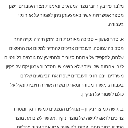
מלבד פידבק חיובי מצד המנהלים ונאמנות מצד העובדים, ישנן
מספר אפשרויות אשר באמצעותן ניתן לשמור על אזור נקי
בעבודה.
א. סדר וארגון – סביבה מאורגנת רוב הזמן תיהיה נקייה יותר
מסביבה עמוסה. העובדים צריכים להחזיר למקום את החפצים
שלהם, להקפיד על ארונות סגורים ולהתייעץ עם גורמים רלוונטיים
לגבי אחסנה של ציוד שלא בשימוש. הסדר והארגון יקלו על ניקיון
משרדים ויבטיחו כי העובדים ישפרו את הביצועים שלהם
בעבודה. משרד מסודר ומאורגן משרה אווירה חיובית ומקל על
כולם לשמור על הניקיון.
ב. גישה למוצרי ניקיון – מנהלים המצפים למשרד נקי ומסודר
צריכים לדאוג לגישה של מוצרי ניקיון. אפשר לשים את מוצרי
הניקיון בתוך מחסן פתוח, להשאיר ארון אחד עבור מטליות