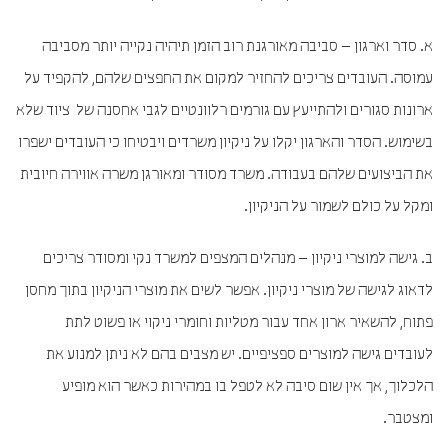
א. סדר וארגון – סביבה מאורגנת רוב הזמן תיהיה נקייה יותר מסביבה
עמוסה. העובדים צריכים להחזיר למקום את החפצים שלהם, להקפיד על
ארונות סגורים ולהתייעץ עם גורמים רלוונטיים לגבי אחסנה של ציוד שלא
בשימוש. הסדר והארגון יקלו על ניקיון משרדים ויבטיחו כי העובדים ישפרו
את הביצועים שלהם בעבודה. משרד מסודר ומאורגן משרה אווירה חיובית
ומקל על כולם לשמור על הניקיון.
ב. גישה למוצרי ניקיון – מנהלים המצפים למשרד נקי ומסודר צריכים
לדאוג לגישה של מוצרי ניקיון. אפשר לשים את מוצרי הניקיון בתוך מחסן
פתוח, להשאיר ארון אחד עבור מטליות וחומרי ניקוי או פשוט לתת
לעובדים גישה למוצרים ספציפיים. יש מצבים בהם לא ניתן למנוע את
הלכלוך, אך אין שום סיבה לא לטפל בו במהירות כאשר הוא מופיע
ומצטבר.