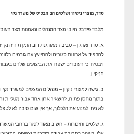
סדר, מוצרי ניקיון ושלטים הם הבסיס של משרד נקי
מלבד פידבק חיובי מצד המנהלים ונאמנות מצד העובדי
א. סדר וארגון – סביבה מאורגנת רוב הזמן תיהיה נק
להקפיד על ארונות סגורים ולהתייעץ עם גורמים רלוונט
ויבטיחו כי העובדים ישפרו את הביצועים שלהם בעבוד
הניקיון.
ב. גישה למוצרי ניקיון – מנהלים המצפים למשרד נקי ומ
בתוך מחסן פתוח, להשאיר ארון אחד עבור מטליות וחו
לא ניתן למנוע את הלכלוך, אך אין שום סיבה לא לטפל
ג. שלטים ותזכורות – חשוב מאוד לפזר ברחבי המשרד
אלו, בעיקר בסביבת עבודה מודרנית וצפופה. התזכורות 