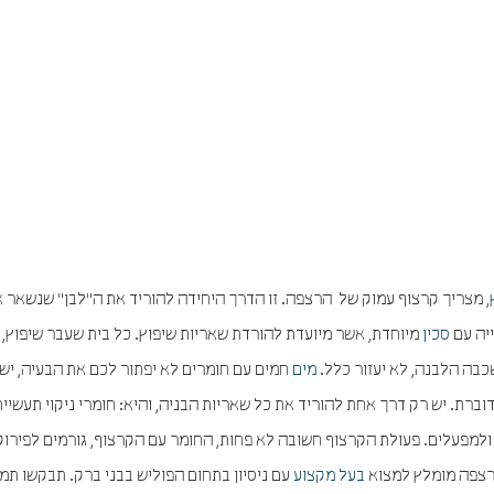
, מצריך קרצוף עמוק של הרצפה. זו הדרך היחידה להוריד את ה"לבן" שנשאר 
ייה עם
סכין
מיוחדת, אשר מיועדת להורדת שאריות שיפוץ. כל בית שעבר שיפוץ, 
בה הלבנה, לא יעזור כלל.
מים
חמים עם חומרים לא יפתור לכם את הבעיה, יש
רת. יש רק דרך אחת להוריד את כל שאריות הבניה, והיא: חומרי ניקוי תעשיית
למפעלים. פעולת הקרצוף חשובה לא פחות, החומר עם הקרצוף, גורמים לפירוק
הרצפה מומלץ למצוא
בעל מקצוע
עם ניסיון בתחום הפוליש בבני ברק. תבקשו תמו