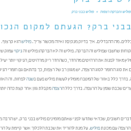
יש בבני ברק
פוליש והברקת רצפות
»
פוליש בבני ברק
בני ברק? הגעתם למקום הנכון
כללים. מה ההבדלים. איך בדיוק מנקים? ואיזה מכשור צריך.
פוליש
הוא קרצוף. 
קוחות שחשבו שפוליש זה הברקה. פוליש זה לא הברקה! פוליש זה
ניקוי
עמוק של
ץ מאוד לפנות את הרהיטים מהחדר, כשהחדר ריק מרהיטים, הניקוי יותר יעיל.
 סוג החומר לסוג הרצפה. יש מגוון רב של רצפות, כך בהתאם גם חומרי הניקוי
 בדרך כלל באזור של המטבח מומלץ לעשות פוליש פעם ב
שנה
לפחות. זה האזו
צרים שכבת שומן על הרצפה. בדרך כלל ה
רצפה
מקבלת גוון אחר קצת כהה יותר
 דברים חשובים, שכדאי שתדעו לפני שאתם מזמינים פוליש בבני ברק. יש הרבה מ
 הרצפה עם מכונת
פוליש
. על מנת להוריד את שכבת הלכלוך אשר קיימת על הר