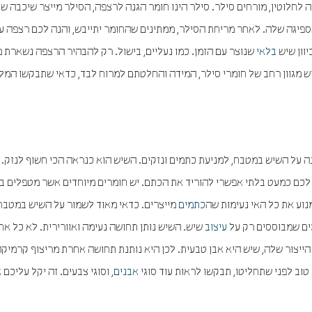
חלוטין, מורחים סילר. סילר הינו חומר הגנה לרצפה, הסילר מייצר שיכבה ש
ספיגה שלה. לאחר מריחת הסילר, ממתינים שהחומר יתייבש, והנה לכם רצפה ע
וון שיש
בלאי
שנוצר עם הזמן. כמו נעליים, בישול. רק להבהיר הרצפה נשארת מ
יש מגוון רחב של חומרי סילר, המידה והחלטתם למרוח לבד, כדאי שתבקשו המל
ה על השיש במטבח, למניעת כתמים ונזקים. השיש הוא כנראה הכי חשוף לנזק. 
 לכם כמעט בלתי אפשרי להוריד את הכתם. יש חומרים מיוחדים אשר מטפלים ב
נוע את כל האי נעימות שה
כתמים
מייצרים. כדאי מאוד לשמור על השיש במטבח 
ים שמבוססים רק על
עיצוב
שיש. השיש נותן תחושה נעימה ואוורירית. לא כל אח
הייצור שלה, שיש היא אבן טבעית. לכן היא נותנת תחושה אחרת מריצוף קרמיקה
 טוב לפני שתחליטו, תבקשו לראות עוד סוגי
אבנים
, וסוגי צבעים. זה יקל עליכם 