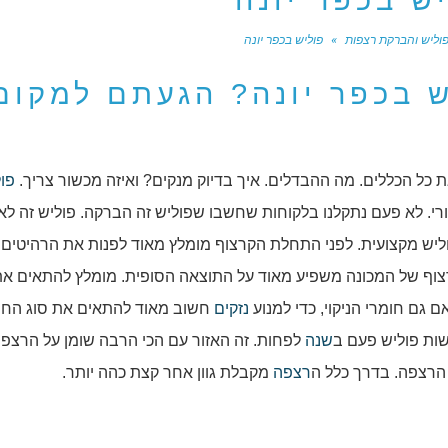
ש בכפר יונה
וליש והברקת רצפות
»
פוליש בכפר יונה
 בכפר יונה? הגעתם למקום
את כל הכללים. מה ההבדלים. איך בדיוק מנקים? ואיזה מכשור צריך.
פו
רי. לא פעם נתקלנו בלקוחות שחשבו שפוליש זה הברקה. פוליש זה לא
יש מקצועית. לפני התחלת הקרצוף מומלץ מאוד לפנות את הרהיטים
קרצוף של המכונה משפיע מאוד על התוצאה הסופית. מומלץ להתאים את
 גם חומרי הניקוי, כדי למנוע
נזקים
חשוב מאוד להתאים את סוג החו
ות פוליש פעם ב
שנה
לפחות. זה האזור עם הכי הרבה שומן על הרצפה
 הרצפה. בדרך כלל ה
רצפה
מקבלת גוון אחר קצת כהה יותר.