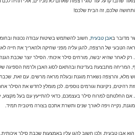
אוד שתבדקו על עוד סוגי רצפות שאתם לא מכירים, אולי תהיה לכם 
התחושה שלכם, זה הבית שלכם!
ר מדובר ב
אבן טבעית
, חשוב להשתמש בשיטות עבודה נכונות ובחומ
ראה הטבעי של הרצפה, להגן עליה מפני שחיקה ולהאריך את חייה לאור
 רק לאחר שהיא יבשה, מורחים סילר איכותי. הסילר יוצר שכבת הגנה
ף, המריחה מתבצעת בעדינות ובהתאם לסוג האבן ולרמת הספיגה שלה
בוש מלא, והרצפה נשארת מוגנת ובעלת מראה מרשים. עם זאת, שכבת
זת רהיטים, ניקיונות וגורמים נוספים. לכן מומלץ לחדש את הסילר אח
. אם החלטתם למרוח סילר בעצמכם, כדאי להתייעץ עם בעל מקצוע, 
מוגנת, נקייה ויפה לאורך שנים ותשרת אתכם בצורה מיטבית תמיד.
 אבן טבעית, ולכן חשוב להגן עליו באמצעות שכבת סילר איכותית.