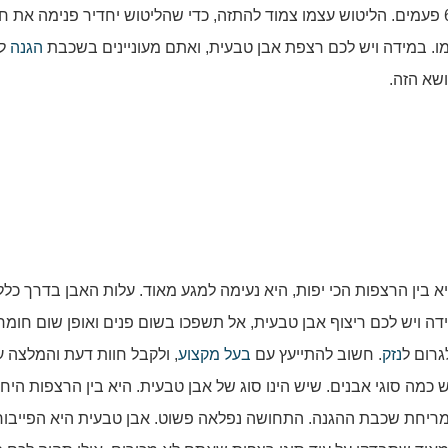
מיוחדת. פעולת ההתזה חוזרת על עצמה בין 3 ל6 פעמים. הליטוש עצמו צמוד להתזה, כדי שהליטוש יחדיר פנימה את
ו. במידה ויש לכם רצפת אבן טבעית, ואתם מעוניינים בשכבת
הגנה
לר
שא הזה.
א בין הרצפות הכי יפות, היא נעימה למגע מאוד. עלות האבן בדרך כלל 
דה ויש לכם ריצוף אבן טבעית, אל תשפכו בשום פנים ואופן שום חומר נ
גרום ל
נזק
. חשוב להתייעץ עם
בעל מקצוע
, ולקבל חוות דעת והמלצה 
 כמה סוגי אבנים. שיש הינו סוג של אבן טבעית. היא בין הרצפות היחי
מריחת שכבת ההגנה. התחושה נפלאה פשוט. אבן טבעית היא הפייבור