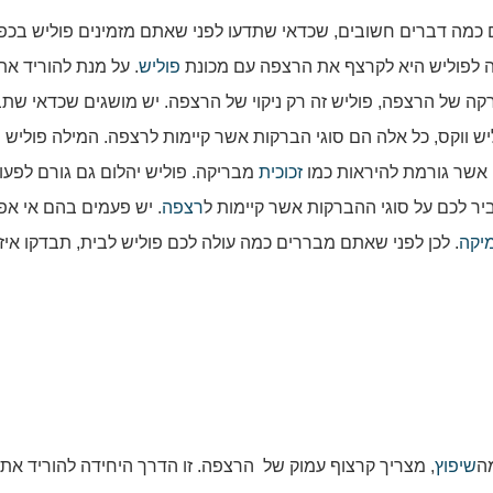
כם כמה דברים חשובים, שכדאי שתדעו לפני שאתם מזמינים פוליש בכפר
ה לפוליש היא לקרצף את הרצפה עם מכונת
פוליש
. על מנת להוריד א
קה של הרצפה, פוליש זה רק ניקוי של הרצפה. יש מושגים שכדאי שתבי
וליש ווקס, כל אלה הם סוגי הברקות אשר קיימות לרצפה. המילה פוליש
 אשר גורמת להיראות כמו
זכוכית
מבריקה. פוליש יהלום גם גורם לפעו
ר לכם על סוגי ההברקות אשר קיימות ל
רצפה
. יש פעמים בהם אי א
יקה
. לכן לפני שאתם מבררים כמה עולה לכם פוליש לבית, תבדקו איז
ה
שיפוץ
, מצריך קרצוף עמוק של הרצפה. זו הדרך היחידה להוריד את 