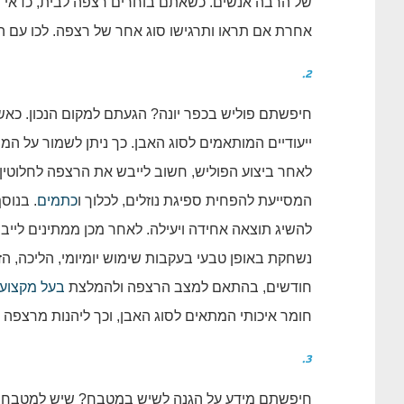
של הרבה אנשים. כשאתם בוחרים רצפה לבית, כדאי מ
אחרת אם תראו ותרגישו סוג אחר של רצפה. לכו עם 
2.
חיפשתם פוליש בכפר יונה? הגעתם למקום הנכון. כאש
ייעודיים המותאמים לסוג האבן. כך ניתן לשמור על המ
לאחר ביצוע הפוליש, חשוב לייבש את הרצפה לחלוטין.
המסייעת להפחית ספיגת נוזלים, לכלוך ו
כתמים
. בנוס
להשיג תוצאה אחידה ויעילה. לאחר מכן ממתינים ליי
נשחקת באופן טבעי בעקבות שימוש יומיומי, הליכה, הז
חודשים, בהתאם למצב הרצפה ולהמלצת
בעל מקצוע
חומר איכותי המתאים לסוג האבן, וכך ליהנות מרצפה 
3.
חיפשתם מידע על הגנה לשיש במטבח? שיש למטבח הוא