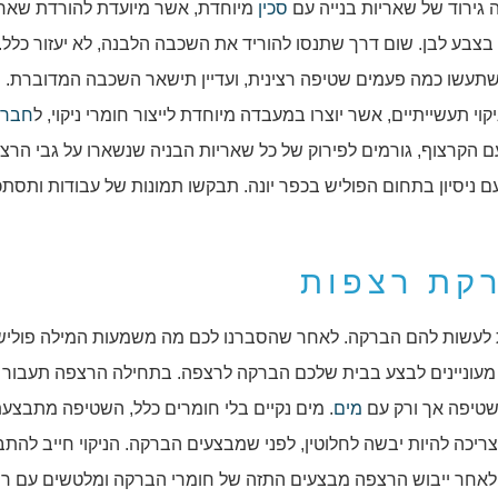
גירוד של שאריות בנייה עם
סכין
מיוחדת, אשר מיועדת להורדת שארי
בצבע לבן. שום דרך שתנסו להוריד את השכבה הלבנה, לא יעזור כלל.
שתעשו כמה פעמים שטיפה רצינית, ועדיין תישאר השכבה המדוברת. י
וי תעשייתיים, אשר יוצרו במעבדה מיוחדת לייצור חומרי ניקוי, ל
חברת 
 הקרצוף, גורמים לפירוק של כל שאריות הבניה שנשארו על גבי הרצ
 ניסיון בתחום הפוליש בכפר יונה. תבקשו תמונות של עבודות ותסתכ
רקת רצפות
 לעשות להם הברקה. לאחר שהסברנו לכם מה משמעות המילה פוליש
 מעוניינים לבצע בבית שלכם הברקה לרצפה. בתחילה הרצפה תעבור 
שטיפה אך ורק עם
מים
. מים נקיים בלי חומרים כלל, השטיפה מתבצע
יכה להיות יבשה לחלוטין, לפני שמבצעים הברקה. הניקוי חייב להת
 לאחר ייבוש הרצפה מבצעים התזה של חומרי הברקה ומלטשים עם ר