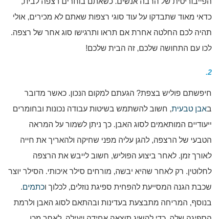
הפייבוריטית של הרבה אנשים. כשאתם בוחרים רצפה לבית,
כדאי מאוד שתבדקו על עוד סוגי רצפות שאתם לא מכירים, אולי
תהיה לכם החלטה אחרת אם תראו ותרגישו סוג אחר של רצפה.
לכו עם התחושה שלכם, זה הבית שלכם!
2.
חיפשתם פוליש בצפת? הגעתם למקום הנכון. כאשר מדובר
ב
אבן טבעית
, חשוב להשתמש בשיטות עבודה נכונות ובחומרים
ייעודיים המותאמים לסוג האבן. כך ניתן לשמור על המראה
הטבעי של הרצפה, להגן עליה מפני שחיקה ולהאריך את חייה
לאורך זמן. לאחר ביצוע הפוליש, חשוב לייבש את הרצפה
לחלוטין. רק לאחר שהיא יבשה, מורחים סילר איכותי. הסילר יוצר
שכבת הגנה המסייעת להפחית ספיגת נוזלים, לכלוך ו
כתמים
.
בנוסף, המריחה מתבצעת בעדינות ובהתאם לסוג האבן ולרמת
הספיגה שלה, כדי להשיג תוצאה אחידה ויעילה. לאחר מכן