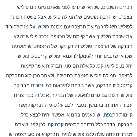
דברים חשובים, שכדאי שתדעו לפני שאתם מזמינים פוליש
בצפת. יש הרבה מושגים של המילה פוליש, אבל בשטח הכוונה
לפוליש היא לקרצף את הרצפה עם מכונת
פוליש
. על מנת להוריד
את שכבת הלכלוך אשר קיימת על הרצפה. זכרו: פוליש זה לא
הברקה של הרצפה, פוליש זה רק ניקוי של הרצפה. יש מושגים
שכדאי שתבינו יותר לעומק! לדוגמא: פוליש קריסטל, פוליש
יהלום, פוליש ווקס, כל אלה הם סוגי הברקות אשר קיימות
לרצפה. המילה פוליש נאמרת בתחילה, ולאחר מכן סוג ההברקה.
קריסטל זו הברקה, אשר גורמת להיראות כמו
זכוכית
מבריקה.
פוליש יהלום גם גורם לפעולה של הברקה, אבל זה כבר צורת
עבודה אחרת, בהמשך נסביר לכם על סוגי ההברקות אשר
קיימות ל
רצפה
. יש פעמים בהם אי אפשר יהיה לבצע כלל
הברקה, בדרך כלל מדובר ברצפת
קרמיקה
. לכן לפני שאתם
מבררים כמה עולה לכם פוליש לבית, תבדקו איזה סוג רצפה יש