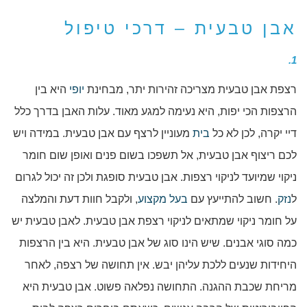
אבן טבעית – דרכי טיפול
1.
רצפת אבן טבעית מצריכה זהירות יתר, מבחינת
יופי
היא בין
הרצפות הכי יפות, היא נעימה למגע מאוד. עלות האבן בדרך כלל
דיי יקרה, לכן לא כל
בית
מעוניין לרצף עם אבן טבעית. במידה ויש
לכם ריצוף אבן טבעית, אל תשפכו בשום פנים ואופן שום חומר
ניקוי שמיועד לניקוי רצפות. אבן טבעית סופגת ולכן זה יכול לגרום
ל
נזק
. חשוב להתייעץ עם
בעל מקצוע
, ולקבל חוות דעת והמלצה
על חומר ניקוי שמתאים לניקוי רצפת אבן טבעית. לאבן טבעית יש
כמה סוגי אבנים. שיש הינו סוג של אבן טבעית. היא בין הרצפות
היחידות שנעים ללכת עליהן יבש. אין תחושה של רצפה, לאחר
מריחת שכבת ההגנה. התחושה נפלאה פשוט. אבן טבעית היא