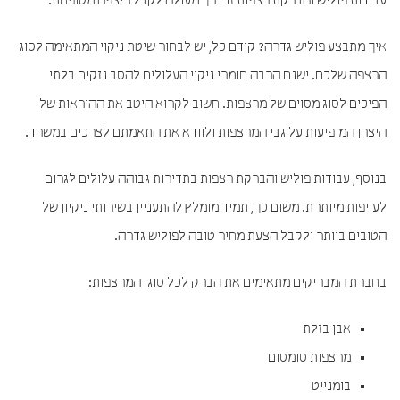
עבודות פוליש והברקת רצפות זו דרך מעולה לקבל ריצפה מטופחת.
איך מתבצע פוליש גדרה? קודם כל, יש לבחור שיטת ניקוי המתאימה לסוג
הרצפה שלכם. ישנם הרבה חומרי ניקוי העלולים להסב נזקים בלתי
הפיכים לסוג מסוים של מרצפות. חשוב לקרוא היטב את ההוראות של
היצרן המופיעות על גבי המרצפות ולוודא את התאמתם לצרכים במשרד.
בנוסף, עבודות פוליש והברקת רצפות בתדירות גבוהה עלולים לגרום
לעייפות מיותרת. משום כך, תמיד מומלץ להתעניין בשירותי ניקיון של
הטובים ביותר ולקבל הצעת מחיר טובה לפוליש גדרה.
בחברת המבריקים מתאימים את הברק לכל סוגי המרצפות:
אבן בזלת
מרצפות סומסום
בומנייט