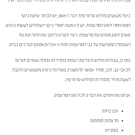
עבודות פוליש והברקת רצפות זאת דרך נהדרת להבטיח ריצפה מבריקה.
כיצד מבצעים פוליש טרוורטין? דבר ראשון, יש לבחור שיטת ניקוי
המתאימה לסוג המרצפות. יש לא מעט חומרי ניקוי העלולים לעשות נזקים
קשים לסוג מסוים של מרצפות. רצוי לקרוא היטב את ההוראות על
העטיפה המופיעות על גבי המרצפות ולוודא את התאמתם לצרכים בבית.
כמו כן, עבודות פוליש והברקת רצפות בתדירות גבוהה עשויים לגרום
לכאבי גב. לכן, תמיד אפשר להתעניין בשירותי ניקיון מקצועיים ולקבל
הצעת מחיר מסודרת לפוליש טרוורטין.
אנחנו מתאימים את הברק לכל סוג המרצפת:
אבן בזלת
מרצפות סומסום
בומנייט