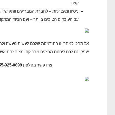
קצר.
ניסיון ומקצועיות – לחברת המבריקים וותק של 
עם העובדים הטובים ביותר – ועם הציוד המתקד
אל תחכו למחר, זו ההזדמנות שלכם לעשות מעשה ולתת
יעניקו גם לכם ליהנות מרצפה מבריקה ומצוחצחת אשר 
צרו קשר בטלפון 055-925-0899, או השאירו את פרטיכם בלשונית צור קשר באתר.