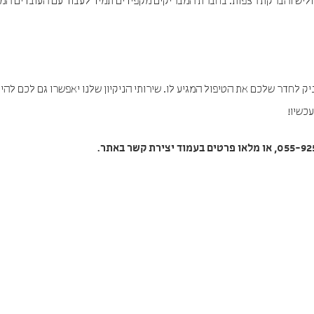
הפוליש והברקת רצפות. בחברת המבריקים מקפידים תמיד לעבוד עם העובדים המ
ק לחדר שלכם את הטיפול המגיע לו. שירותי הניקיון שלנו יאפשרו גם לכם להינ
כשיו!