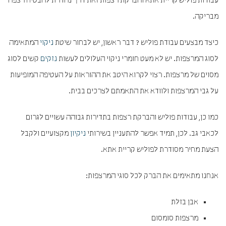
עבודות פוליש קריית אתא והברקת רצפות זאת דרך נהדרת להבטיח רצפה
מבריקה.
כיצד מבצעים עבודת פוליש ? דבר ראשון, יש לבחור שיטת
ניקוי
המתאימה
לסוג המרצפות. יש לא מעט חומרי ניקוי העלולים לעשות
נזקים
קשים לסוג
מסוים של מרצפות. רצוי לקרוא היטב את ההוראות על העטיפה המופיעות
על גבי המרצפות ולוודא את התאמתם לצרכים בבית.
כמו כן, עבודות פוליש והברקת רצפות בתדירות גבוהה עשויים לגרום
לכאבי גב. לכן, תמיד אפשר להתעניין בשירותי
ניקיון
מקצועיים ולקבל
הצעת מחיר מסודרת לפוליש קריית אתא.
אנחנו מתאימים את הברק לכל סוגי המרצפות:
אבן בזלת
מרצפות סומסום