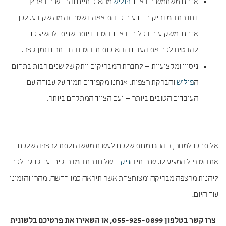
אנחנו משתמשים בציוד
פוליש
מהאיכותיים והחדשים בארץ –
בחברת המבריקים יודעים כי התוצאה בשטח זה מה שקובע. לכן
אנחנו משקיעים בכלים ובציוד הטוב ביותר שניתן להשיג כדי
להבטיח לכם את העבודה האיכותית והטובה ביותר ובזמן קצר.
ניסיון ומקצועיות – לחברת המבריקים וותק של שנים רבות בתחום
ה
פוליש
והברקת רצפות. אנחנו מקפידים תמיד על עבודה עם
העובדים הטובים ביותר – ועם הציוד המתקדם ביותר.
אל תחכו למחר, זו ההזדמנות שלכם לעשות מעשה ולתת לרצפה שלכם
את הטיפול המגיע לו. שירותי ה
ניקיון
של חברת המבריקים יעניקו גם לכם
ליהנות מרצפה מבריקה ומצוחצחת אשר תיראה כמו חדשה. מהרו והזמינו
עוד היום!
צרו קשר בטלפון 055-925-0899, או השאירו את פרטיכם בלשונית