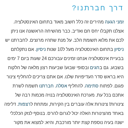
דרך חברתנו?
זמני הגעה
מהירים זה כלל חשוב מאוד בתחום האינסטלציה.
אצלנו תקבלו יחס חם ואדיב. כבר מהשיחה הראשונה אנו ניתן
לכם את מלוא תשומת הלב. על מנת שתהיו מרוצים. לחברתנו יש
ניסיון
בתחום האינסטלציה מעל ל10 שנות
ניסיון
. אם נתקלתם
בבעיית אינסטלציה אנחנו זמינים עבורכם 24 שעות ביום 7 ימים
בשבוע. גם ב
חגים
ובסופי שבוע! שביעות רצון מלאה של הלקוח
היא בראש סדר העדיפויות שלנו. אם אתם צריכים להחליף צינור
פגום. לפתוח
סתימה
. להחליף
אסלה
.
חברתנו
תשמח לשרת
אתכם בכל עת. מערכת האינסטלציה בנויה מכמות רבה של
צינורות! צינורות אלה עוברים בין הקירות, ומתחת ל
רצפות
. דליפה
באחד מהצינורות האלה יכול לגרום להרס. בנוסף לנזק הכלכלי
ישנה בעיה נוספת קצת יותר מורכבת, והיא: למצוא את מקור