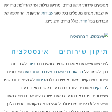
מספקים שירותי תיקון ברזים. מתיקון נזילות ועד להחלפת ברז ישן
או שבור. אנחנו מטפלים בכל סוגי
עבודות
התיקון או ההחלפה של
הברזים בכל
חדר
. כולל ברזים חיצוניים.
תיקון שירותים – אינסטלציה
לפני שהמציאו את אסלת השטיפה ומערכת ה
ביוב
. לא הייתה
דרך לשמור על
בריאות
בני האדם
.
מערכת התברואה
הציבורית
הייתה בעיה קשה מאוד. אנשים סבלו מ
ריחות
לא נעימים. ונחשפו
ל
חיידקים
מסוכנים ועוד הרבה בעיות קשות מאוד. בעוד
ששירותים פתרו את הבעיה הזאת. ישנה בעיה אחת נפוצה מאוד
והיא: נזילה! דליפת מים יכולה להגיע מכמה מקומות. הסיבה לכך
היא: השירותים נועדו להכיל מים גם באסלה וגם במיכל המים של