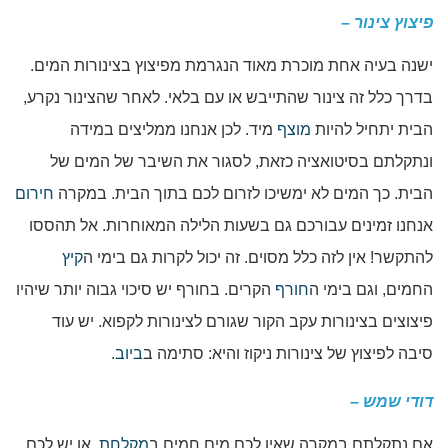
פיצוץ צינור –
ישנה בעיה אחת מוכרת מאוד הנגרמת מפיצוץ בצינורות המים.
בדרך כלל זה צינור שהתייבש או עם בלאי. לאחר שהצינור נקרע,
הבית יתחיל להיות
מוצף
מיד. לכן אנחנו ממליצים במידה
ונתקלתם בסיטואציה כזאת, לסגור את השיבר של המים של
הבית. כך המים לא ימשיכו לזרום לכם בתוך הבית. במקרה
חירום
אנחנו זמינים עבורכם גם בשעות הלילה המאוחרות. אל תהססו
להתקשר! אין לזה כלל מסוים. זה יכול לקרות גם בימי ה
קיץ
החמים, וגם בימי ה
חורף
הקרים. בחורף יש סיכוי גבוה יותר שיהיו
פיצוצים בצינורות עקב הקור שגורם לצינורות לקפוא. יש עוד
סיבה לפיצוץ של צינורות ניקוז והיא: סתימה ב
ביוב
.
דודי שמש –
אם נתקלתם במקרה שאין לכם מים חמים ב
מקלחת
. או יש לכם