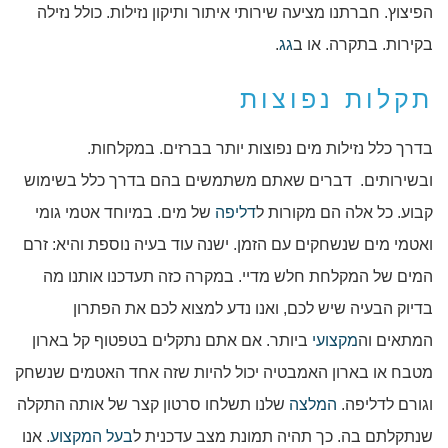
הפיצוץ. חברתנו מציעה שירותי איתור ותיקון נזילות. כולל נזילה
בקירות. בתקרה. או ב
גג
.
תקלות נפוצות
בדרך כלל נזילות מים נפוצות יותר בברזים. במקלחות.
ובשירותים. דברים שאתם משתמשים בהם בדרך כלל בשימוש
קבוע. כל אלה הם מקורות ל
דליפה
של מים. במיוחד אטמי גומי
ואטמי מים שנשחקים עם הזמן. ישנה עוד בעיה נוספת והיא: זרם
המים של המקלחת חלש מדיי. במקרה כזה תעדכנו אותנו מה
בדיוק הבעיה שיש לכם, ואנו נדע למצוא לכם את הפתרון
המתאים וה
מקצועי
ביותר. אם אתם נתקלים בטפטוף קל בארון
מטבח או בארון האמבטיה יכול להיות שזה אחד האטמים שנשחק
וגורם לדליפה.
המלצה
שלנו תשלחו סרטון קצר של אותה התקלה
שנתקלתם בה. כך תהיה תמונת מצב עדכנית ל
בעל המקצוע
. אנו