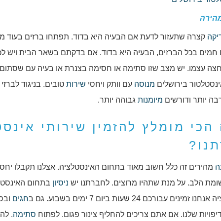
הירה
יקה
קצרה שתעזור לדעת אם הבעיה היא בדוד. תפתחו ברזים בעוד מ
 חמים בכל הברזים, הבעיה היא בדוד. אם בדקתם בשאר הבית ויש ל
צה עצמו. יש מצב שזו סתימה או חסימה בצנרת או בעיה עם שסתום 
ינסטלטור בירושלים
מנוסה
עם וותק ויחסי
שירות
טובים. בניגוד לברזי
בה יותר ודורשים
מיומנות
גבוהה יותר.
הכי מומלץ להזמין שירותי אינסט
נו?
ה
מהירים זה כלל חשוב מאוד בתחום האינסטלציה. אצלנו תקבלו יחס 
ומת הלב. על מנת שתהיו מרוצים. לחברתנו יש
ניסיון
בתחום האינסטלציה 
זמינים עבורכם 24 שעות ביום 7 ימים בשבוע. גם ב
חגים
ובסו
פויות שלנו. אם אתם צריכים להחליף צינור פגום. לפתוח
סתימה
. לה