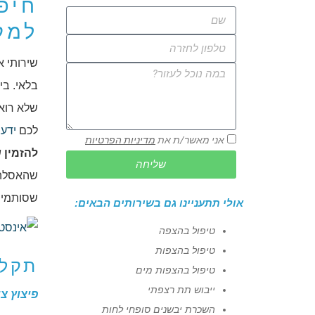
חיפ
למק
שירותי א
בלאי. בי
שלא רואי
לכם
ידע
ב
אני מאשר/ת את
מדיניות הפרטיות
להזמין 
שליחה
שהאסלה 
שסותמים 
אולי תתעניינו גם בשירותים הבאים:
טיפול בהצפה
טיפול בהצפות
תקלו
טיפול בהצפות מים
ייבוש תת רצפתי
פיצוץ צי
השכרת יבשנים סופחי לחות