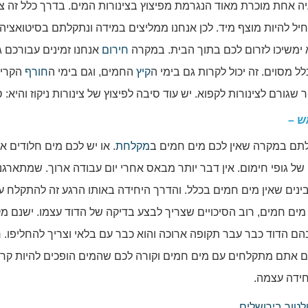
ה אחת מוכרת מאוד הנגרמת מפיצוץ בצינורות המים. בדרך כלל זה צי
יל להיות מוצף מיד. לכן אנחנו ממליצים במידה ונתקלתם בסיטואציה
 ימשיכו לזרום לכם בתוך הבית. במקרה
חירום
אנחנו זמינים עבורכם
כלל מסוים. זה יכול לקרות גם בימי ה
קיץ
החמים, וגם בימי ה
חורף
הקרים.
 שגורם לצינורות לקפוא. יש עוד סיבה לפיצוץ של צינורות ניקוז והיא:
ש –
תם במקרה שאין לכם מים חמים ב
מקלחת
. או יש לכם מים חלודים א
של גופי חימום. אין דבר יותר מבאס אחרי יום עבודה ארוך. שמתאר
ינים שאין מים חמים בכלל. והדרך היחידה באותו הרגע זה להתקלח 
ים חמים, רוב הסיכויים שצריך לבצע בדיקה של הדוד עצמו. ישנם מ
ם הדוד כבר עבר תקופה ארוכה והוא כבר עם בלאי וצריך להחליפו. ר
ם אתם מתקלחים עם מים חמים וקורה לכם שהמים הופכים להיות קרים
חידה עצמה.