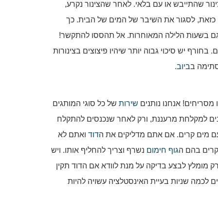
נור שהתייבש או עם בלאי. לאחר שהצינור נקרע,
 כזאת, לסגור את השיבר של המים של הבית. כך
 גם בשעות הלילה המאוחרות. אל תהססו להתקשר!
 בחורף יש סיכוי גבוה יותר שיהיו פיצוצים בצינורות
 סתימה ב
ביוב
.
ו מסריחים! אנחנו נותנים
שירות
של כל סוגי המותגים
גנים למקלחת מרעננת, ורק לאחר שנכנסים להתקלח
עם מים קרים. אם אתם מדליקים את ה
דוד
ואתם לא
קרים בהם ה
גוף חימום
נשרף וצריך להחליף אותו. ויש
ק מומלץ לבצע בדיקה על מנת לוודא אם הדוד תקין
 לכמה שניות בעיית האינסטלציה עשויה להיות