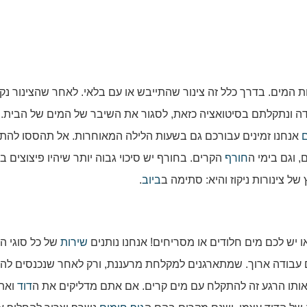
 המים. בדרך כלל זה צינור שהתייבש או עם בלאי. לאחר שהצינור נק
ידה ונתקלתם בסיטואציה כזאת, לסגור את השיבר של המים של הבית. 
ם
אנחנו זמינים עבורכם גם בשעות הלילה המאוחרות. אל תהססו להת
 וגם בימי ה
חורף
הקרים. בחורף יש סיכוי גבוה יותר שיהיו פיצוצים בצ
של צינורות ניקוז והיא: סתימה ב
ביוב
.
או יש לכם מים חלודים או מסריחים! אנחנו נותנים
שירות
של כל סוגי ה
יום עבודה ארוך. שמתארגנים למקלחת מרעננת, ורק לאחר שנכנסים ל
באותו הרגע זה להתקלח עם מים קרים. אם אתם מדליקים את ה
דוד
ואת