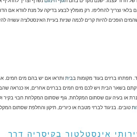
 של הדוד עצמו. ישנם מקרים בהם ה
גוף חימום
נשרף וצריך להחליף או
בלאי וצריך להחליפו. רק מומלץ לבצע בדיקה על מנת לוודא אם הדוד
מים הופכים להיות קרים לכמה שניות בעיית האינסטלציה עשויה להי
. תפתחו ברזים בעוד מקומות ב
בית
ותראו אם יש בהם מים חמים. אם
דקתם בשאר הבית ויש לכם מים חמים בברזים אחרים, אז כנראה שהב
רת או בעיה עם שסתום המקלחת. גוף שסתום המקלחת חבוי בקיר ולכ
ות
טובים. בניגוד לברזי מטבח או כיורים, תיקון והחלפת שסתום המקלח
רותי אינסטלטור בקיסריה דרך