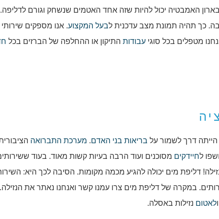
ארון האמבטיה יכול להיות שזה אחד האטמים שנשחק וגורם לדליפה.
. כך תהיה תמונת מצב עדכנית ל
בעל המקצוע
. אנו מספקים שירותי ת
אנחנו מטפלים בכל סוגי
עבודות
התיקון או ההחלפה של הברזים בכל
חד
יה
 הייתה דרך לשמור על
בריאות
בני האדם
.
מערכת התברואה
הציבורית 
שפו ל
חיידקים
מסוכנים ועוד הרבה בעיות קשות מאוד. בעוד ששירותים
ילה! דליפת מים יכולה להגיע מכמה מקומות. הסיבה לכך היא: השירות
ותים. במקרה של דליפת מים צרו עמנו קשר ואנחנו נאתר את הנזילה. 
לאטום
נזילות באסלה.