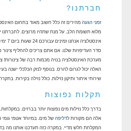
חברתנו?
זמני הגעה
מהירים זה כלל חשוב מאוד בתחום האינסטל
מלוא תשומת הלב. על מנת שתהיו מרוצים. לחברתנו 
אינסטלציה אנחנו זמינים עבורכם 24 שעות ביום 7 ימים בשבוע. גם ב
סדר העדיפויות שלנו. אם אתם צריכים להחליף צינור 
מערכת האינסטלציה בנויה מכמות רבה של צינורות! צינ
האלה יכול לגרום להרס. בנוסף לנזק הכלכלי ישנה בעי
שירותי איתור ותיקון נזילות. כולל נזילה בקירות. בתקרה.
תקלות נפוצות
בדרך כלל נזילות מים נפוצות יותר בברזים. במקלחו
אלה הם מקורות ל
דליפה
של מים. במיוחד אטמי גומי ו
המקלחת חלש מדיי. במקרה כזה תעדכנו אותנו מה בדי