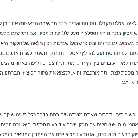
ציה. אצלנו תקבלו יחס חם ואדיב. כבר מהשיחה הראשונה אנו ניתן 
יש
ניסיון
בתחום האינסטלציה מעל ל10 שנות
ניסיון
. אם נתקלתם בבעי
חגים
ובסופי שבוע! שביעות רצון מלאה של הלקוח היא
פגום. לפתוח
סתימה
. להחליף
אסלה
. חברתנו תשמח לשרת אתכם בכל
ורות אלה עוברים בין הקירות, ומתחת ל
רצפות
. דליפה באחד מהצינור
ה נוספת קצת יותר מורכבת, והיא: למצוא את מקור הפיצוץ. חברתנו מ
 או ב
גג
.
ת. ובשירותים. דברים שאתם משתמשים בהם בדרך כלל בשימוש קבוע.
אטמי מים שנשחקים עם הזמן. ישנה עוד בעיה נוספת והיא: זרם המים 
וק הבעיה שיש לכם, ואנו נדע למצוא לכם את הפתרון המתאים וה
מקצו