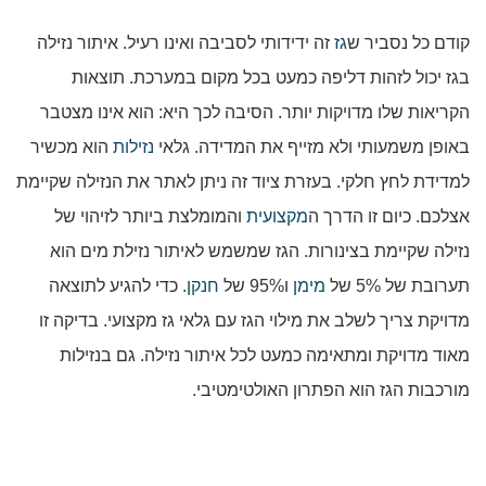
קודם כל נסביר ש
גז
זה ידידותי לסביבה ואינו רעיל. איתור נזילה
בגז יכול לזהות דליפה כמעט בכל מקום במערכת. תוצאות
הקריאות שלו מדויקות יותר. הסיבה לכך היא: הוא אינו מצטבר
באופן משמעותי ולא מזייף את המדידה. גלאי
נזילות
הוא מכשיר
למדידת לחץ חלקי. בעזרת ציוד זה ניתן לאתר את הנזילה שקיימת
אצלכם. כיום זו הדרך ה
מקצועית
והמומלצת ביותר לזיהוי של
נזילה שקיימת בצינורות. הגז שמשמש לאיתור נזילת מים הוא
תערובת של 5% של
מימן
ו95% של
חנקן
. כדי להגיע לתוצאה
מדויקת צריך לשלב את מילוי הגז עם גלאי גז מקצועי. בדיקה זו
מאוד מדויקת ומתאימה כמעט לכל איתור נזילה. גם בנזילות
מורכבות הגז הוא הפתרון האולטימטיבי.