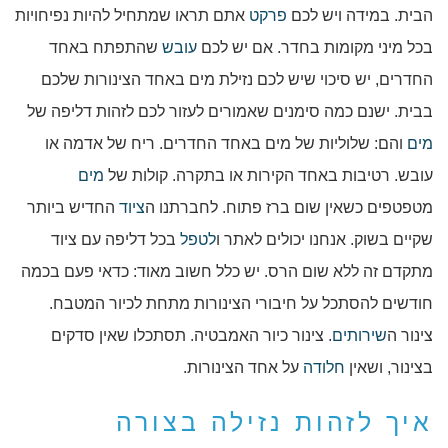
הבית. במידה ויש לכם
פרקט
אתם תראו שמתחיל להיות נפיחויות
בכל מיני מקומות בחדר. אם יש לכם
עובש
שהתפתח באחד
החדרים, יש סיכוי שיש לכם נזילת מים באחד הצינורות שלכם
בבית. ישנם כמה סימנים שאמורים לעזור לכם לזהות דליפה של
מים
והם: שלוליות של מים באחד החדרים. ריח של אדמה או
עובש. רטיבות באחד הקירות או בתקרה. קולות של
מים
מטפטפים כשאין שום ברז פתוח. לחברתנו ה
ציוד
החדיש ביותר
שקיים בשוק. אנחנו יכולים לאתר ו
לטפל
בכל דליפה עם ציוד
מתקדם זה ללא שום הרס. יש כלל חשוב מאוד: כדאי פעם בכמה
חודשים להסתכל על חיבורי הצינורות מתחת לכיור המטבח.
צינור ה
שירותים
. צינור כיור האמבטיה. תסתכלו שאין סדקים
בצינור, ושאין
חלודה
על אחד הצינורות.
איך לזהות נזילה בצורה