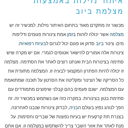
איתור נזילות באמצעות
מצלמת ביוב
מכשור זה מתקדם מאוד בתחום האיתור נזילות. למכשיר זה יש
מצלמה
אשר יכולה לזהות ב
זמן
אמת צינורות פגומים ודליפות
מים. צינור
ביוב
סדוק או פגום יכול לגרום ל
בעיות רפואיות
.
צינורות אלה אמורים להישאר אטומים לגמרי. אם יש מקרה שיש
סתימה בצינורות הבית ואנחנו רוצים לאתר את הסתימה. מצלמה
זו יכולה להיות הפתרון המקצועי לבעיה זו. המצלמה מתעדת את
כל הסריקה של הצינור ומקליטה את הסרטון על תוכנה שמתואמת
עם המצלמה. ישנם פעמים בהם קבלני שיפוצים מתמודדים עם
סתימת בטון בצינורות. במקרה כזה אנו נשתמש במכשיר זה. זה
הפך לנוהג נפוץ בעולם ה
בניה
, לבדוק צינורות שנבנו לאחרונה.
בצנרת תת קרקעית יש בעיות נפוצות של שברים וחסימות. על
מנת לאתר את אזור השבר צריך להשתמש במצלמה זו. אם אתם