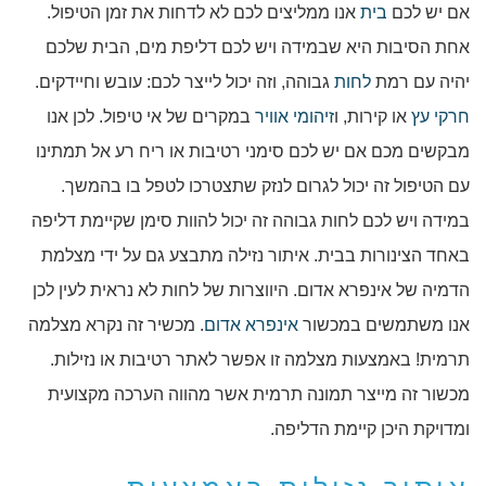
אם יש לכם
בית
אנו ממליצים לכם לא לדחות את זמן הטיפול.
אחת הסיבות היא שבמידה ויש לכם דליפת מים, הבית שלכם
יהיה עם רמת
לחות
גבוהה, וזה יכול לייצר לכם: עובש וחיידקים.
חרקי עץ
או קירות, ו
זיהומי אוויר
במקרים של אי טיפול. לכן אנו
מבקשים מכם אם יש לכם סימני רטיבות או ריח רע אל תמתינו
עם הטיפול זה יכול לגרום לנזק שתצטרכו לטפל בו בהמשך.
במידה ויש לכם לחות גבוהה זה יכול להוות סימן שקיימת דליפה
באחד הצינורות בבית. איתור נזילה מתבצע גם על ידי מצלמת
הדמיה של אינפרא אדום. היווצרות של לחות לא נראית לעין לכן
אנו משתמשים במכשור
אינפרא אדום
. מכשיר זה נקרא מצלמה
תרמית! באמצעות מצלמה זו אפשר לאתר רטיבות או נזילות.
מכשור זה מייצר תמונה תרמית אשר מהווה הערכה מקצועית
ומדויקת היכן קיימת הדליפה.