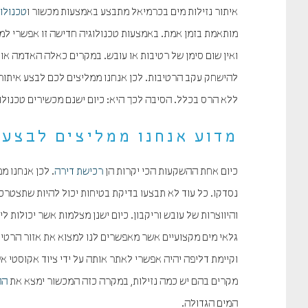
איתור נזילות מים בכרמיאל מתבצע באמצעות מכשור ו
טכנולוג
מותאמת בזמן אמת. באמצעות טכנולוגיה חדישה זו אפשרי למצוא
ואין שום סימן של רטיבות או עובש. במקרים כאלה האדמה או
להישחק עקב הרטיבות. לכן אנחנו ממליצים לכם לבצע איתור 
ללא הרס בכלל. הסיבה לכך היא: כיום ישנם מכשירים טכנולו
מדוע אנחנו ממליצים לבצע 
כיום אחת ההשקעות הכי יקרות הן
רכישת דירה
. לכן אנחנו מ
נסדקו. כל עוד לא תבצעו בדיקת בטיחות יכול להיות שתצטרכו
והיווצרות של עובש וריקבון. כיום ישנן מצלמות אשר יכולות ל
גלאי מים מקצועיים אשר מאפשרים לנו למצוא את אזור הרטיבות
וקיימת דליפה יהיה אפשרי לאתר אותה על ידי ציוד אקוסטי א
מקרים בהם יש כמה נזילות, במקרה כזה המכשור ימצא את
הה
המים הגדולה.