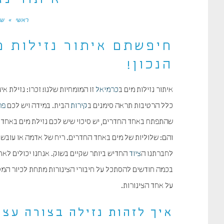
איתור נז
ראשי
»
שא
חיפשתם איתור נזילות 
הנכון!
איתור נזילות מים ב
כרמיאל
זו המומחיות שלנו! זכרו: נזילת 
כלל הרטיבות תראה סימנים ב
קירות
הבית. במידה ויש לכם
פר
שהתפתח באחד החדרים, יש סיכוי שיש לכם נזילת מים באחד 
והם: שלוליות של מים באחד החדרים. ריח של אדמה או עובש.
לחברתנו ה
ציוד
החדיש ביותר שקיים בשוק. אנחנו יכולים לאתר
בכמה חודשים להסתכל על חיבורי הצינורות מתחת לכיור המטב
על אחד הצינורות.
איך לזהות נזילה בצורה עצ