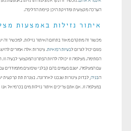
אינפרא אדום
. מכשיר זה נקרא מצלמה תרמית! באמצעות מצלמ
הערכה מקצועית ומדויקת היכן קיימת הדליפה.
איתור נזילות באמצעות מצל
מכשור זה מתקדם מאוד בתחום האיתור נזילות. למכשיר זה י
פגום יכול לגרום ל
בעיות רפואיות
. צינורות אלה אמורים להיש
הסתימה. מצלמה זו יכולה להיות הפתרון המקצועי לבעיה זו
עם המצלמה. ישנם פעמים בהם קבלני שיפוצים מתמודדים עם ס
ה
בניה
, לבדוק צינורות שנבנו לאחרונה. בצנרת תת קרקעית 
במצלמה זו. אם אתם צריכים איתור נזילות מים בכרמיאל אנו