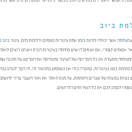
ה זו אפשר לאתר רטיבות או נזילות. מכשור זה מייצר תמונה תרמית אשר מהוו
מת ביוב
ש
מצלמה
אשר יכולה לזהות ב
זמן
אמת צינורות פגומים ודליפות מים. צינור
ביוב
סד
אר אטומים לגמרי. אם יש מקרה שיש סתימה בצינורות הבית ואנחנו רוצים לאתר
. המצלמה מתעדת את כל הסריקה של הצינור ומקליטה את הסרטון על תוכנה ש
תימת בטון בצינורות. במקרה כזה אנו נשתמש במכשיר זה. זה הפך לנוהג נפוץ
יש בעיות נפוצות של שברים וחסימות. על מנת לאתר את אזור השבר צריך להשת
 נשמח לספק לכם את כל השירותים הדרושים.