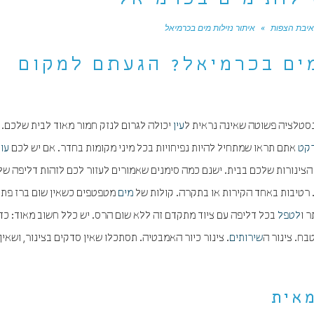
ילות מים בכרמיאל
יבת הצפות
»
איתור נזילות מים בכרמיאל
מים בכרמיאל? הגעתם למקום
אינסטלציה פשוטה שאינה נראית ל
עין
יכולה לגרום לנזק חמור מאוד לבית שלכם. 
קט
אתם תראו שמתחיל להיות נפיחויות בכל מיני מקומות בחדר. אם יש לכם
עו
הצינורות שלכם בבית. ישנם כמה סימנים שאמורים לעזור לכם לזהות דליפה ש
 רטיבות באחד הקירות או בתקרה. קולות של
מים
מטפטפים כשאין שום ברז פתו
 ו
לטפל
בכל דליפה עם ציוד מתקדם זה ללא שום הרס. יש כלל חשוב מאוד: כד
ח. צינור ה
שירותים
. צינור כיור האמבטיה. תסתכלו שאין סדקים בצינור, ושאין
מאית