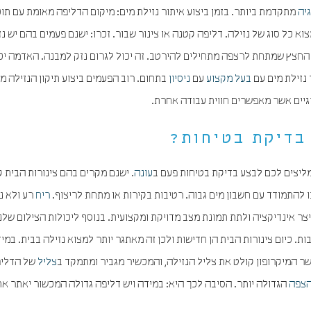
יה
מתקדמת ביותר. בזמן ביצוע איתור נזילת מים: מיקום הדליפה מאומת עם תו
 כל סוג של נזילה. דליפה קטנה או צינור שבור. זכרו: ישנם פעמים בהם יש נז
 החצץ שמתחת לרצפה מתחילים להירטב. זה יכול לגרום נזק למבנה. האדמה יכ
נזילת מים עם
בעל מקצוע
עם
ניסיון
בתחום. רוב הפעמים ביצוע תיקון הנזילה 
גיים אשר מאפשרים חווית עבודה אחרת.
בדיקת בטיחות?
מליצים לכם לבצע בדיקת בטיחות פעם ב
עונה
. ישנם מקרים בהם צינורות הבית ק
 להתמודד עם חשבון מים גבוה. רטיבות בקירות או מתחת לריצוף.
ריח
רע ולא נ
ייצר אינדיקציה ולתת תמונת מצב מדויקת ומקצועית. בנוסף ליכולות הצילום שלנו
. כיום צינורות הבית הן חדישות ולכן זה מאתגר יותר למצוא נזילה בבית. במי
שר המיקרופון קולט את צליל הנזילה, והמכשיר מגביר ומתמקד ב
צליל
של הדליפ
צפה
הגדולה יותר. הסיבה לכך היא: במידה ויש דליפה גדולה המכשור יאתר את