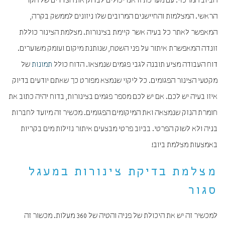
הביוב המרכזי. עם מערכת זו אנו יכולים לבדוק את הצדדים של הקו
הראשי. המצלמות והחיישנים המרובים שלו ניזונים לממשק בקרה,
המאפשר לאתר כל בעיה אשר קיימת בצינורות. מצלמת הצינור כוללת
זונדה המאפשרת איתור על פני השטח, שנותנת מיקום ועומק משוערים.
דוח העבודה מציע תובנה לגבי פגמים שנמצאו. הדוח כולל
תמונות
של
מקטעי הצינור הפגומים. כל ליקוי שנמצא מפורט כך שאתם יודעים בדיוק
איזו בעיה יש לכם. אם יש לכם מספר פגמים בצינורות, בדוח יהיה כתוב את
חומרת הנזק שנמצאה ואת המיקומים הפגומים. מכשיר זה מיועד לחברות
בניה ולא לשוק הפרטי. בביוב פרטי מבצעים איתור נזילות מים בקריות
באמצעות מצלמת ביוב!
מצלמת בדיקת צינורות במעגל
סגור
למכשיר זה יש את היכולת של פניה והטיה של 360 מעלות. מכשור זה