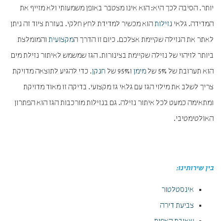
יותר. הסיבה לכך היא: הוא אינו מצטבר באופן משמעותי ולא מזייף את
המדידה. גלאי
נזילות
הוא מכשיר למדידת לחץ חלקי. בעזרת ציוד זה ניתן
לאתר את הנזילה שקיימת אצלכם. כיום זו הדרך ה
מקצועית
והמומלצת
ביותר לזיהוי של נזילה שקיימת בצינורות. הגז שמשמש לאיתור נזילת מים
הוא תערובת של 5% של
מימן
ו95% של
חנקן
. כדי להגיע לתוצאה מדויקת
צריך לשלב את מילוי הגז עם גלאי גז מקצועי. בדיקה זו מאוד מדויקת
ומתאימה כמעט לכל איתור נזילה. גם בנזילות מורכבות הגז הוא הפתרון
האולטימטיבי.
בין שירותינו:
אינסטלטור
צביעת דירה