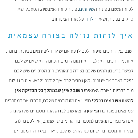
לכיור המטבח. צינור ה
שירותים
. צינור כיור האמבטיה. תסתכלו שאין
סדקים בצינור, ושאין
חלודה
על אחד הצינורות.
איך לזהות נזילה בצורה עצמאית
ישנם כמה דרכים שיעזרו לכם לדעת אם יש לך דליפת מים בבית או בחצר.
אחת מהדרכים היא: לבחון את מונה המים. הכוונה היא שאם יש לכם
קפיצה בחשבון המים שלכם בצורה פתאומית. רוב הסיכויים שיש לכם
נזילה באחד מהצינורות. כאן נסביר לכם איך לזהות ולבצע איתור נזילות
מים בקריות בצורה עצמאית!
חשוב לציין שבמהלך כל הבדיקה אין
חפשו את מונה המים שלכם, תכתבו את המספרים
להשתמש במים בכלל!
שמוצגים בצג. חכו
וצאו שוב לבדוק את המספרים של המונה.
חצי שעה
אם המספרים תואמים למספרים הקודמים שרשמתם, אין לכם נזילה.
במידה והמספרים השתנו כנראה שיש לכם נזילה. במקרה והמספרים