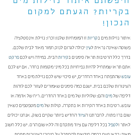
חיפשתם איתור נזילות מים
בקריות? הגעתם למקום
הנכון!
איתור נזילות מים ב
קריות
זו המומחיות שלנו! זכרו: נזילת אינסטלציה
פשוטה שאינה נראית ל
עין
יכולה לגרום לנזק חמור מאוד לבית שלכם.
בדרך כלל הרטיבות תראה סימנים ב
קירות
הבית. במידה ויש לכם
פרקט
אתם תראו שמתחיל להיות נפיחויות בכל מיני מקומות בחדר. אם יש לכם
עובש
שהתפתח באחד החדרים, יש סיכוי שיש לכם נזילת מים באחד
הצינורות שלכם בבית. ישנם כמה סימנים שאמורים לעזור לכם לזהות
דליפה של
מים
והם: שלוליות של מים באחד החדרים. ריח של אדמה או
עובש. רטיבות באחד הקירות או בתקרה. קולות של
מים
מטפטפים כשאין
שום ברז פתוח. לחברתנו ה
ציוד
החדיש ביותר שקיים בשוק. אנחנו יכולים
לאתר ו
לטפל
בכל דליפה עם ציוד מתקדם זה ללא שום הרס. יש כלל חשוב
מאוד: כדאי פעם בכמה חודשים להסתכל על חיבורי הצינורות מתחת