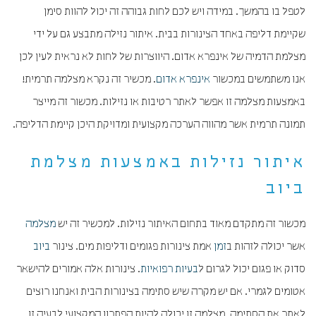
לטפל בו בהמשך. במידה ויש לכם לחות גבוהה זה יכול להוות סימן
שקיימת דליפה באחד הצינורות בבית. איתור נזילה מתבצע גם על ידי
מצלמת הדמיה של אינפרא אדום. היווצרות של לחות לא נראית לעין לכן
אנו משתמשים במכשור
אינפרא אדום
. מכשיר זה נקרא מצלמה תרמית!
באמצעות מצלמה זו אפשר לאתר רטיבות או נזילות. מכשור זה מייצר
תמונה תרמית אשר מהווה הערכה מקצועית ומדויקת היכן קיימת הדליפה.
איתור נזילות באמצעות מצלמת
ביוב
מכשור זה מתקדם מאוד בתחום האיתור נזילות. למכשיר זה יש
מצלמה
אשר יכולה לזהות ב
זמן
אמת צינורות פגומים ודליפות מים. צינור
ביוב
סדוק או פגום יכול לגרום ל
בעיות רפואיות
. צינורות אלה אמורים להישאר
אטומים לגמרי. אם יש מקרה שיש סתימה בצינורות הבית ואנחנו רוצים
לאתר את הסתימה. מצלמה זו יכולה להיות הפתרון המקצועי לבעיה זו.